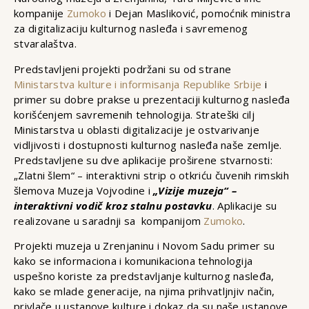
kompanije
Zumoko
i Dejan Masliković, pomoćnik ministra
za digitalizaciju kulturnog nasleđa i savremenog
stvaralaštva.
Predstavljeni projekti podržani su od strane
Ministarstva kulture i informisanja Republike Srbije
i
primer su dobre prakse u prezentaciji kulturnog nasleđa
korišćenjem savremenih tehnologija. Strateški cilj
Ministarstva u oblasti digitalizacije je ostvarivanje
vidljivosti i dostupnosti kulturnog nasleđa naše zemlje.
Predstavljene su dve aplikacije proširene stvarnosti:
„Zlatni šlem“ – interaktivni strip o otkriću čuvenih rimskih
šlemova Muzeja Vojvodine i
„Vizije muzeja“ –
interaktivni vodič kroz stalnu postavku
. Aplikacije su
realizovane u saradnji sa kompanijom
Zumoko
.
Projekti muzeja u Zrenjaninu i Novom Sadu primer su
kako se informaciona i komunikaciona tehnologija
uspešno koriste za predstavljanje kulturnog nasleđa,
kako se mlade generacije, na njima prihvatljnjiv način,
privlače u ustanove kulture i dokaz da su naše ustanove