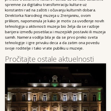
spremne za digitalnu transfomraciju kulture uz
konstantni rad na zaštiti i očuvanju kulturnih dobara.
Direktorka Narodnog muzeja u Zrenjaninu, ovom
prilikom, napomenula je kako je motiv za uvođenje novih
tehnologija u aktivnosti muzeja bio želja da se razbije
barijera između posetilaca i muzejskih postavki ili muzeja
samih. Namera vodilja bila je da se prvo preko sveta
tehnologije i igre privuku deca a da zatim ona povedu
svoje roditelje i tako vrate publiku u muzeje.
Pročitajte ostale aktuelnosti