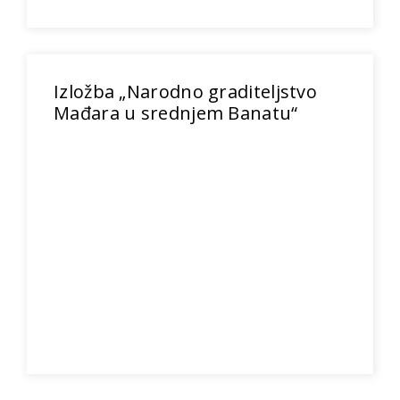
Izložba „Narodno graditeljstvo
Mađara u srednjem Banatu“