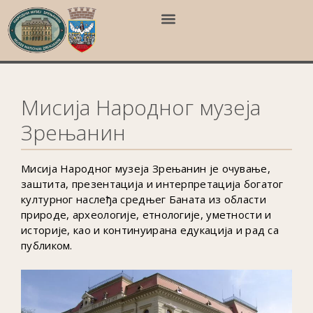
Мисија Народног музеја
Зрењанин
Мисија Народног музеја Зрењанин је очување,
заштита, презентација и интерпретација богатог
културног наслеђа средњег Баната из области
природе, археологије, етнологије, уметности и
историје, као и континуирана едукација и рад са
публиком.