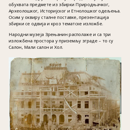
обухвата предмете из збирки Природњачког,
Археолошког, Историјског и Етнолошког одељења.
Осим у оквиру сталне поставке, презентација
збирки се одвија и кроз тематске изложбе.
Народни музеја Зрењанин располаже и са три
изложбена простора у приземљу зграде – то су
Салон, Мали салон и Хол.