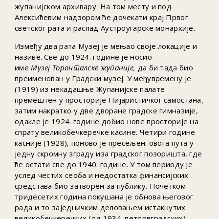
жупанијском архивару. На том месту и под
Алексићевим надзором ће дочекати крај Првог
светског рата и распад Аустроугарске монархије.
Између два рата Музеј је мењао своје локације и
називе. Све до 1924. године је носио
име
Музеј
Торонталске
жупаније,
да би тада био
преименован у Градски музеј. У међувремену је
(1919) из некадашње Жупанијске палате
премештен у просторије Пијаристичког самостана,
затим накратко у две дворане градске гимназије,
одакле је 1924. године добио нове просторије на
спрату великобечкеречке касине. Четири године
касније (1928), поново је пресељен: овога пута у
једну скромну зграду иза градског позоришта, где
ће остати све до 1940. године. У том периоду је
услед честих сеоба и недостатка финансијских
средстава био затворен за публику. Почетком
тридесетих година покушана је обнова његовог
рада и то заједничким деловањем истакнутих
великобечкеречких (од 1934. петровградских)