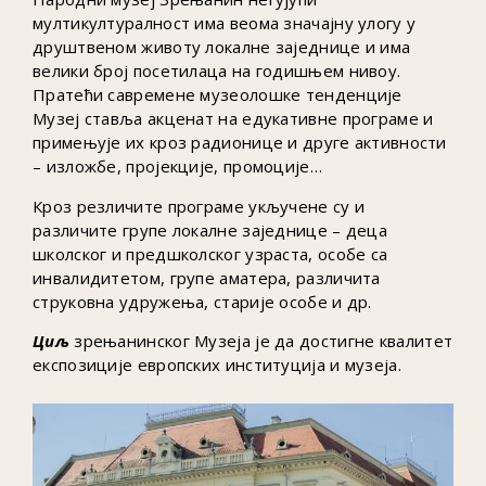
мултикултуралност има веома значајну улогу у
друштвеном животу локалне заједнице и има
велики број посетилаца на годишњем нивоу.
Пратећи савремене музеолошке тенденције
Музеј ставља акценат на едукативне програме и
примењује их кроз радионице и друге активности
– изложбе, пројекције, промоције…
Кроз резличите програме укључене су и
различите групе локалне заједнице – деца
школског и предшколског узраста, особе са
инвалидитетом, групе аматера, различита
струковна удружења, старије особе и др.
Циљ
зрењанинског Музеја је да достигне квалитет
експозиције европских институција и музеја.