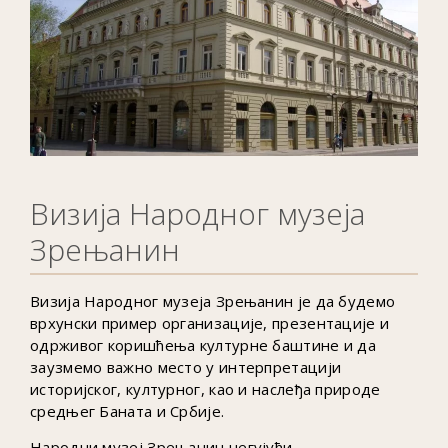
Визија Народног музеја
Зрењанин
Визија Народног музеја Зрењанин је да будемо
врхунски пример организације, презентације и
одрживог коришћења културне баштине и да
заузмемо важно место у интерпретацији
историјског, културног, као и наслеђа природе
средњег Баната и Србије.
Народни музеј Зрењанин негујући