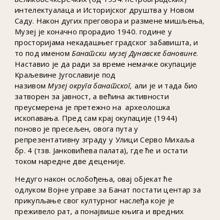
интелектуалаца и Историјског друштва у Новом
Саду. Након дугих преговора и размене мишљења,
Музеј је коначно прорадио 1940. године у
просторијама некадашњег градског забавишта, и
то под именом
Банатски музеј
Дунавске
бановине
.
Наставио је да ради за време немачке окупације
Краљевине Југославије под
називом
Музеј
округа
банатског,
али је и тада био
затворен за јавност, а већина активности
преусмерена је претежно на археолошка
ископавања. Пред сам крај окупације (1944)
поново је пресељен, овога пута у
репрезентативну зграду у Улици Серво Михаља
бр. 4 (тзв. Јанковићева палата), где ће и остати
током наредне две деценије.
Недуго након ослобођења, овај објекат ће
одлуком Војне управе за Банат постати центар за
прикупљање свог културног наслеђа које је
преживело рат, а понајвише књига и вредних