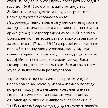
старина; отуда је Музеј првих послератних година
(све до 1946) био организационо спојен са
библиотеком у једну установу, која је носила
назив
Градска библиотека и музеј
Петровград.
Једно време се у Јанковићевој палати
заједно са њима налазио и новоосновани градски
архив (1947). Петровградски музеј је био први у
Војводини који је после рата отворио своја врата
за посетиоце (7. маја 1945) и приређивао ликовне
изложбе. Главну улогу у оживљавању Музеја
имали су први послератни управник, референт за
музеј Милош Кекез и академски сликар Васа
Поморишац, који је 1945/1946. био ангажован у
Музеју на пословима рестауратора.
Према упутству Одељења за просвету од 2.
новембра 1946, Музеј у истраживачком погледу
покрива подручје данашњег средњег Баната.
Познати научник и познавалац музеологије,
етнолог др Миленко Филиповић, забележио је
1949. године:
Градски музеј у Зрењанину је највећи