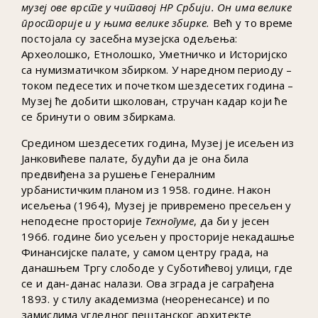
музеј ове врсте у читавој НР Србији. Он има велике
просторије и у њима велике збирке.
Већ у то време
постојала су засебна музејска одељења:
Археолошко, Етнолошко, Уметничко и Историјско
са нумизматичком збирком. У наредном периоду –
током педесетих и почетком шездесетих година –
Музеј ће добити школован, стручан кадар који ће
се бринути о овим збиркама.
Средином шездесетих година, Музеј је исељен из
Јанковићеве палате, будући да је она била
предвиђена за рушење Генералним
урбанистичким планом из 1958. године. Након
исељења (1964), Музеј је привремено пресељен у
неподесне просторије
Техногуме
, да би у јесен
1966. године био усељен у просторије некадашње
Финансијске палате, у самом центру града, на
данашњем Тргу слободе у Суботићевој улици, где
се и дан-данас налази. Ова зграда је саграђена
1893. у стилу академизма (неоренесансе) и по
замислима угледног пештанског архитекте