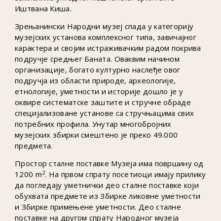
Иштвана Киша.
Зрењанински Народни музеј спада у категорију
музејских установа комплексног типа, завичајног
карактера и својим истраживачким радом покрива
подручје средњег Баната. Оваквим начином
организације, богато културно наслеђе овог
подручја из области природе, археологије,
етнологије, уметности и историје дошло је у
оквире систематске заштите и стручне обраде
специјализоване установе са стручњацима свих
потребних профила. Унутар многобројних
музејских збирки смештено је преко 49.000
предмета.
Простор сталне поставке Музеја има површину од
2
1200 m
. На првом спрату посетиоци имају прилику
да погледају уметнички део сталне поставке који
обухвата предмете из Збирке ликовне уметности
и Збирке примењене уметности. Део сталне
поставке на другом спрату Народног музеја