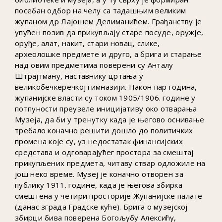
посебан одбор на челу са тадашњим великим
жупаном др Лајошем Делиманићем. Грађанству је
упућен позив да прикупљају старе посуде, оружје,
оруђе, алат, накит, стари новац, слике,
археолошке предмете и друго, а брига и старање
над овим предметима поверени су Анталу
Штрајтману, наставнику цртања у
великобечкеречкој гимназији. Након пар година,
жупанијске власти су током 1905/1906. године у
потпуности преузеле иницијативу око отварања
Музеја, да би у тренутку када је његово оснивање
требало коначно решити дошло до политичких
промена које су, уз недостатак финансијских
средстава и одговарајућег простора за смештај
прикупљених предмета, читаву ствар одложиле на
још неко време. Музеј је коначно отворен за
публику 1911. године, када је његова збирка
смештена у четири просторије Жупанијске палате
(данас зграда Градске куће). Брига о музејској
збирци бива поверена Богољубу Алексићу,