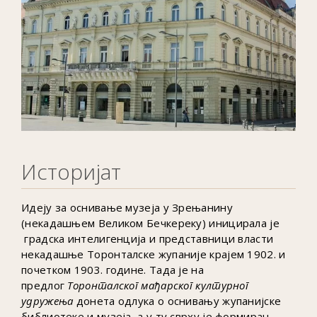
Историјат
Идеју за оснивање музеја у Зрењанину
(некадашњем Великом Бечкереку) иницирала је
градска интелигенција и представници власти
некадашње Торонталске жупаније крајем 1902. и
почетком 1903. године. Тада је на
предлог
Торонталског мађарског културног
удружења
донета одлука о оснивању жупанијске
библиотеке и музеја, а у ту сврху је формиран