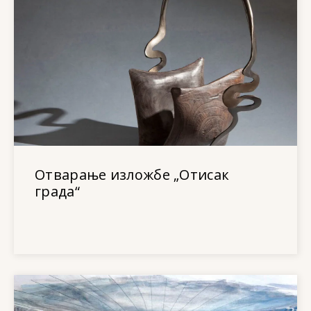
Отварање изложбе „Отисак
града“