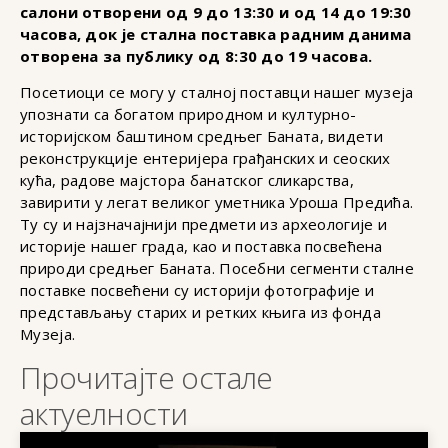
салони отворени од 9 до 13:30 и од 14 до 19:30
часова, док је стална поставка радним данима
отворена за публику од 8:30 до 19 часова.
Посетиоци се могу у сталној поставци нашег музеја
упознати са богатом природном и културно-
историјском баштином средњег Баната, видети
реконструкције ентеријера грађанских и сеоских
кућа, радове мајстора банатског сликарства,
завирити у легат великог уметника Уроша Предића.
Ту су и најзначајнији предмети из археологије и
историје нашег града, као и поставка посвећена
природи средњег Баната. Посебни сегменти сталне
поставке посвећени су историји фотографије и
представљању старих и ретких књига из фонда
Музеја.
Прочитајте остале
актуелности