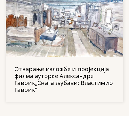
Отварање изложбе и пројекција
филма ауторке Александре
Гаврик„Снага љубави: Властимир
Гаврик”