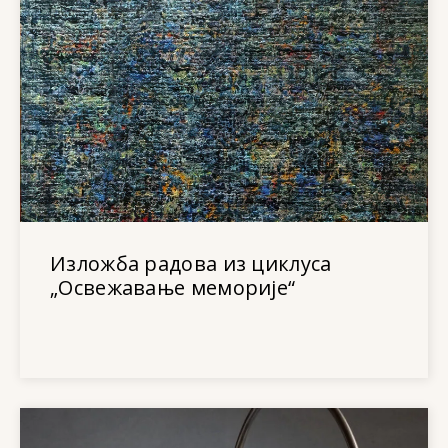
Изложба радова из циклуса
„Освежавање меморије“