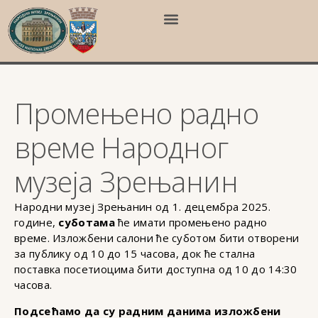
Промењено радно
време Народног
музеја Зрењанин
Народни музеј Зрењанин од 1. децембра 2025.
године,
суботама
ће имати промењено радно
време. Изложбени салони ће суботом бити отворени
за публику од 10 до 15 часова, док ће стална
поставка посетиоцима бити доступна од 10 до 14:30
часова.
Подсећамо да су радним данима изложбени