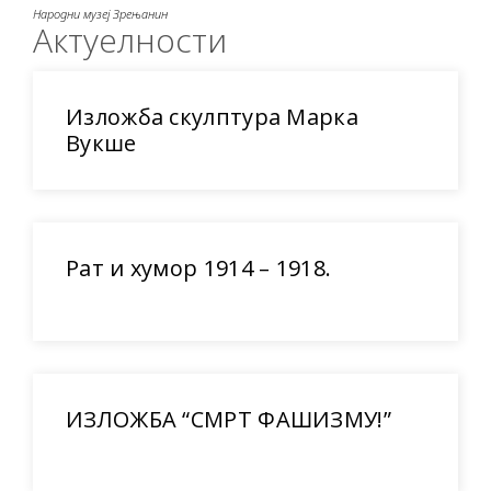
Народни музеј Зрењанин
Актуелности
Изложба скулптура Марка
Вукше
Рат и хумор 1914 – 1918.
ИЗЛОЖБА “СМРТ ФАШИЗМУ!”