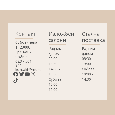
Контакт
Изложбени
Стална
салони
поставка
Суботићева
1, 23000
Радним
Радним
Зрењанин,
даном
даном
Србија
09:00 –
08:30 -
023 / 561-
13:30
19:00
841
14:00 –
Субота
kontakt@muzejzrenjanin.org.rs
19:30
10:00 -
Субота
14:30
10:00 -
15:00