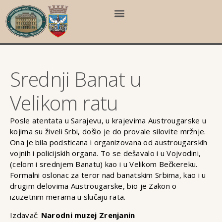
Srednji Banat u
Velikom ratu
Posle atentata u Sarajevu, u krajevima Austrougarske u
kojima su živeli Srbi, došlo je do provale silovite mržnje.
Ona je bila podsticana i organizovana od austrougarskih
vojnih i policijskih organa. To se dešavalo i u Vojvodini,
(celom i srednjem Banatu) kao i u Velikom Bečkereku.
Formalni oslonac za teror nad banatskim Srbima, kao i u
drugim delovima Austrougarske, bio je Zakon o
izuzetnim merama u slučaju rata.
Izdavač:
Narodni muzej Zrenjanin