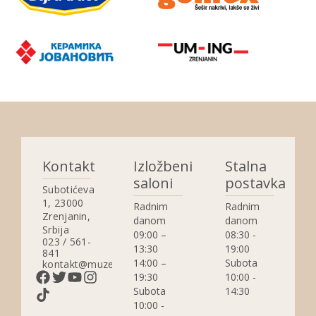
Kontakt
Izložbeni
Stalna
saloni
postavka
Subotićeva
1, 23000
Radnim
Radnim
Zrenjanin,
danom
danom
Srbija
09:00 –
08:30 -
023 / 561-
13:30
19:00
841
14:00 –
Subota
kontakt@muzejzrenjanin.org.rs
19:30
10:00 -
Subota
14:30
10:00 -