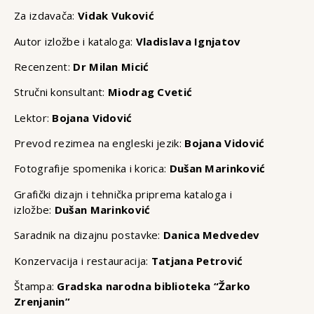
Za izdavača:
Vidak Vuković
Autor izložbe i kataloga:
Vladislava Ignjatov
Recenzent:
Dr Milan Micić
Stručni konsultant:
Miodrag Cvetić
Lektor:
Bojana Vidović
Prevod rezimea na engleski jezik:
Bojana Vidović
Fotografije spomenika i korica:
Dušan Marinković
Grafički dizajn i tehnička priprema kataloga i
izložbe:
Dušan Marinković
Saradnik na dizajnu postavke:
Danica Medvedev
Konzervacija i restauracija:
Tatjana Petrović
Štampa:
Gradska narodna biblioteka “Žarko
Zrenjanin”