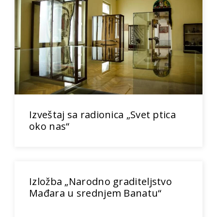
Izveštaj sa radionica „Svet ptica
oko nas“
Izložba „Narodno graditeljstvo
Mađara u srednjem Banatu“