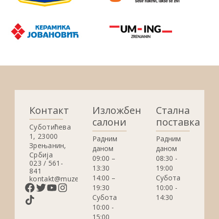
Контакт
Изложбени
Стална
салони
поставка
Суботићева
1, 23000
Радним
Радним
Зрењанин,
даном
даном
Србија
09:00 –
08:30 -
023 / 561-
13:30
19:00
841
14:00 –
Субота
kontakt@muzejzrenjanin.org.rs
19:30
10:00 -
Субота
14:30
10:00 -
15:00