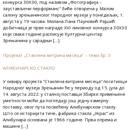
конкурса 30X30, под називом „Фотографија –
заустављени перформанс“ биће отворена у Малом
салону зрењанинског Народног музеја у понедељак, 1.
августа у 19 часова. Милана Лана Пауновић Рајшић
добитница је прве награде XVI ликовног конкурса 30X30
који сваке године расписује Културни центар
Зрењанина у сарадњи […]
Пројекат „Стаклена витрина месеца“ – тема бр. 5
АЛИБУНАРСКО СТАКЛО
У оквиру пројекта “Стаклена витрина месеца” посетиоци
Народног музеја Зрењанин ће у периоду од 15. јула до
14. августа 2022. у сталној поставци Збирке примењене
уметности моћи да погледају још једну камерну
поставку, овог пута посвећену Алибунарском стаклу.
Што се историјата тиче, фабрика стакла „Украс“ из
Алибунара основана је 1966. године. Прва опрема и
машине […]