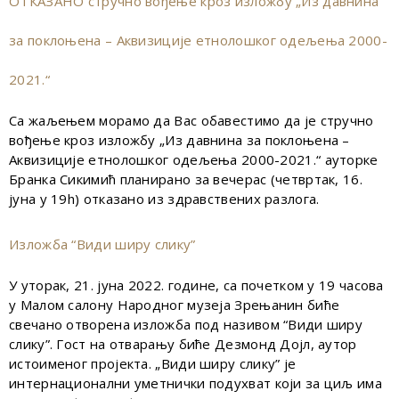
ОТКАЗАНО стручно вођење кроз изложбу „Из давнина
за поклоњена – Аквизиције етнолошког одељења 2000-
2021.“
Са жаљењем морамо да Вас обавестимо да је стручно
вођење кроз изложбу „Из давнина за поклоњена –
Аквизиције етнолошког одељења 2000-2021.“ ауторке
Бранка Сикимић планирано за вечерас (четвртак, 16.
јуна у 19h) отказано из здравствених разлога.
Изложба “Види ширу слику”
У уторак, 21. јуна 2022. године, са почетком у 19 часова
у Малом салону Народног музеја Зрењанин биће
свечано отворена изложба под називом “Види ширу
слику”. Гост на отварању биће Дезмонд Дојл, аутор
истоименог пројекта. „Види ширу слику” је
интернационални уметнички подухват који за циљ има