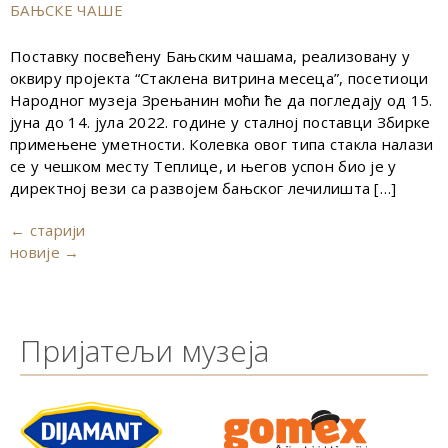
БАЊСКЕ ЧАШЕ
Поставку посвећену Бањским чашама, реализовану у
оквиру пројекта “Стаклена витрина месеца”, посетиоци
Народног музеја Зрењанин моћи ће да погледају од 15.
јуна до 14. јула 2022. године у сталној поставци Збирке
примењене уметности. Колевка овог типа стакла налази
се у чешком месту Теплице, и његов успон био је у
директној вези са развојем бањског лечилишта […]
←
старији
новије
→
Пријатељи музеја