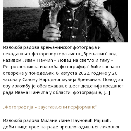
Изложба радова зрењанинског фотографа и
некадашњег фоторепортера листа „Зрењанин“ под
називом „Иван Панчић – Ловац на светло и таму –
Ретроспективна изложба фотографија“ биће свечано
отворена у понедељак, 8. августа 2022. године у 20
часова у Салону Народног музеја Зрењанин. Повод за
ову изложбу је обележавање шест деценија преданог
рада Ивана Панчића у области фотографије, […]
„Фотографија – заустављени перформанс“
Изложба радова Милане Лане Пауновић Рајшић,
добитнице прве награде прошлогодишњег ликовног