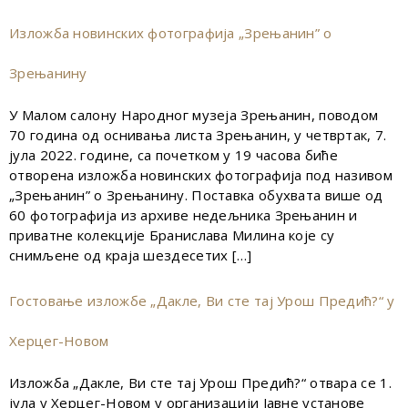
Изложба новинских фотографија „Зрењанин” о
Зрењанину
У Малом салону Народног музеја Зрењанин, поводом
70 година од оснивања листа Зрењанин, у четвртак, 7.
јула 2022. године, са почетком у 19 часова биће
отворена изложба новинских фотографија под називом
„Зрењанин” о Зрењанину. Поставка обухвата више од
60 фотографија из архиве недељника Зрењанин и
приватне колекције Бранислава Милина које су
снимљене од краја шездесетих […]
Гостовање изложбе „Дакле, Ви сте тај Урош Предић?“ у
Херцег-Новом
Изложба „Дакле, Ви сте тај Урош Предић?“ отвара се 1.
јула у Херцег-Новом у организацији Јавне установе