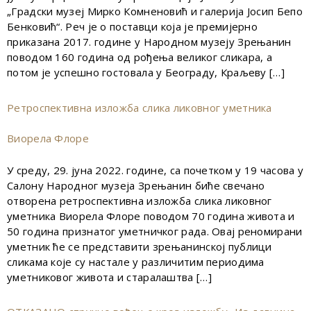
„Градски музеј Мирко Комненовић и галерија Јосип Бепо
Бенковић“. Реч је о поставци која је премијерно
приказана 2017. године у Народном музеју Зрењанин
поводом 160 година од рођења великог сликара, а
потом је успешно гостовала у Београду, Краљеву […]
Ретроспективна изложба слика ликовног уметника
Виорела Флоре
У среду, 29. јуна 2022. године, са почетком у 19 часова у
Салону Народног музеја Зрењанин биће свечано
отворена ретроспективна изложба слика ликовног
уметника Виорела Флоре поводом 70 година живота и
50 година признатог уметничког рада. Овај реномирани
уметник ће се представити зрењанинској публици
сликама које су настале у различитим периодима
уметниковог живота и старалаштва […]