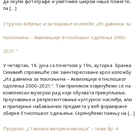
да окупи фотографе и уметнике широм наше планете,
па […]
Стручно вођење и затварање изложбе „Из давнина за
поклоњена – Аквизиције етнолошког оделења 2000-
2021.“
У четвртак, 16. јуна са почетком у 19х, ауторка Бранка
Сикимић спровешће све заинтересоване кроз изложбу
„Из давнина за поклоњена – Аквизиције етнолошког
оделења 2000-2021.“. Том приликом осврнућемо се на
комплексан музејски рад који обухвата прикупљање,
проучавање и репрезентовање културног наслеђа, али
и припајање набављених предмета у већ формиране
збирке Етнолошког одељења. Скренућемо пажњу на […]
Пројекат „Стаклена витрина месеца“ – тема бр. 4