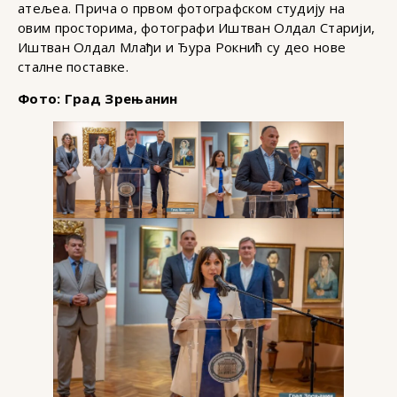
атељеа. Прича о првом фотографском студију на
овим просторима, фотографи Иштван Олдал Старији,
Иштван Олдал Млађи и Ђура Рокнић су део нове
сталне поставке.
Фото: Град Зрењанин