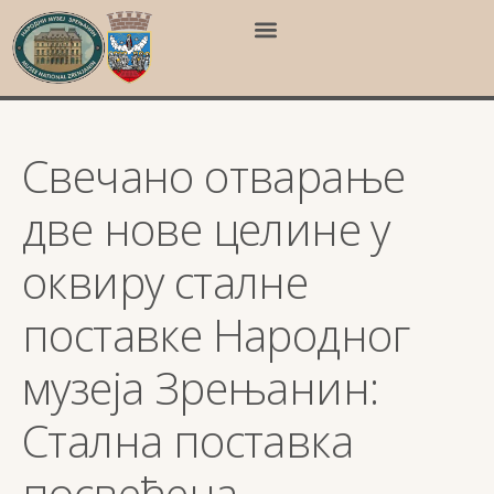
Свечано отварање
две нове целине у
оквиру сталне
поставке Народног
музеја Зрењанин:
Стална поставка
посвећена