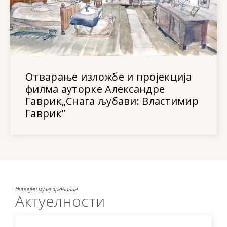
Отварање изложбе и пројекција
филма ауторке Александре
Гаврик„Снага љубави: Властимир
Гаврик”
Народни музеј Зрењанин
Актуелности