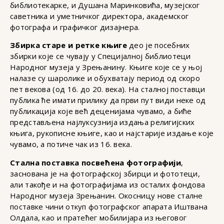
библиотекарке, и Душана Маринковића, музејског
саветника и уметничког директора, академског
фотографа и графичког дизајнера.
Збирка старе и ретке књиге
део је посебних
збирки које се чувају у Специјалној библиотеци
Народног музеја у Зрењанину. Књиге које се у њој
налазе су шаролике и обухватају период од скоро
пет векова (од 16. до 20. века). На сталној поставци
публика ће имати прилику да први пут види неке од
публикација које већ деценијама чувамо, а биће
представљена најлуксузнија издања религијских
књига, рукописне књиге, као и најстарије издање које
чувамо, а потиче чак из 16. века.
Стална поставка посвећена фотографији
,
заснована је на фотографској збирци и фототеци,
али такође и на фотографијама из осталих фондова
Народног музеја Зрењанин. Окосницу нове сталне
поставке чини откуп фотографског апарата Иштвана
Олдала, као и пратећег мобилијара из његовог