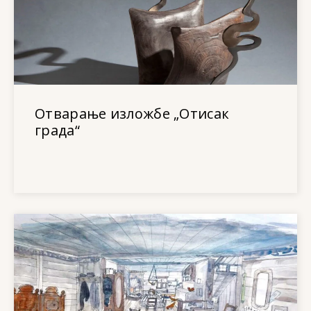
Отварање изложбе „Отисак
града“