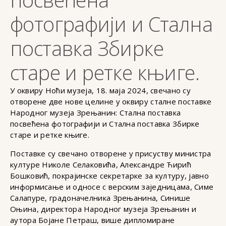
фотографији и Стална
поставка Збирке
старе и ретке књиге.
У оквиру Ноћи музеја, 18. маја 2024, свечано су
отворене две нове целине у оквиру сталне поставке
Народног музеја Зрењанин: Стална поставка
посвећена фотографији и Стална поставка Збирке
старе и ретке књиге.
Поставке су свечано отворене у присуству министра
културе Николе Селаковића, Александре Ћирић
Бошковић, покрајинске секретарке за културу, јавно
информисање и односе с верским заједницама, Симе
Салапуре, градоначелника Зрењанина, Синише
Оњина, директора Народног музеја Зрењанин и
аутора Бојане Петраш, више дипломиране