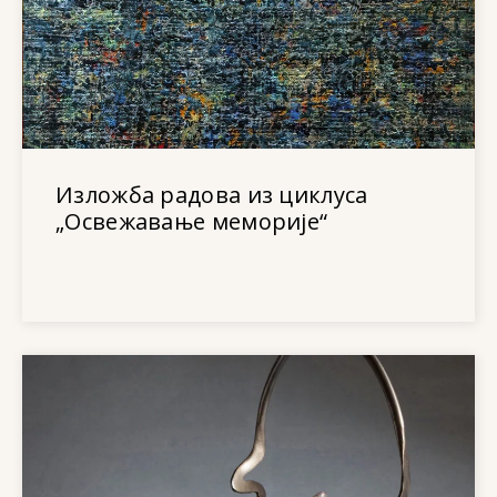
Изложба радова из циклуса
„Освежавање меморије“