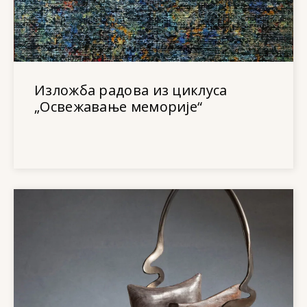
Изложба радова из циклуса
„Освежавање меморије“