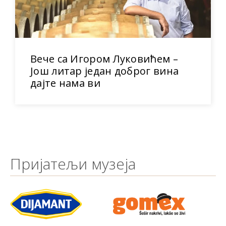
Вече са Игором Луковићем –
Још литар један доброг вина
дајте нама ви
Пријатељи музеја