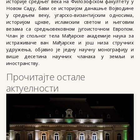
историје средњег века на Филозофском факултету у
Новом Саду, бави се историјом данашње Војводине
у средњем веку, угарско-византијским односима,
историјом цркве, исламским светом и његовим
везама са средњовековном југоисточном Европом.
Члан је спољног тела Мађарске академије наука за
истраживаче ван Мађарске и још низа стручних
удружења, објавио је једну научну монографију и
више десетина научних чланака у земљи и
иностранству.
Прочитајте остале
актуелности