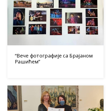
“Вече фотографије са Брајаном
Рашићем”