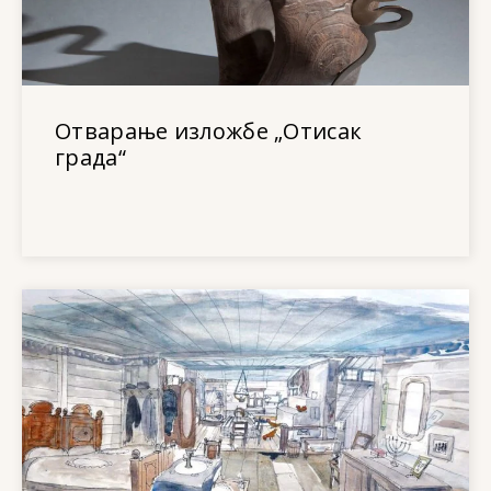
Отварање изложбе „Отисак
града“