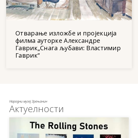
Отварање изложбе и пројекција
филма ауторке Александре
Гаврик„Снага љубави: Властимир
Гаврик”
Народни музеј Зрењанин
Актуелности