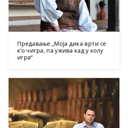
Предавање „Моја дика врти се
к’о чигра, па ужива кад у колу
игра“