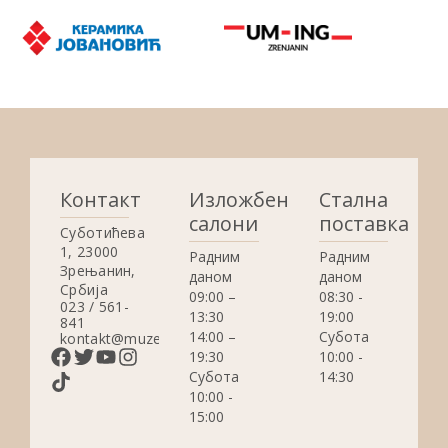
Контакт
Изложбени
Стална
салони
поставка
Суботићева
1, 23000
Радним
Радним
Зрењанин,
даном
даном
Србија
09:00 –
08:30 -
023 / 561-
13:30
19:00
841
14:00 –
Субота
kontakt@muzejzrenjanin.org.rs
19:30
10:00 -
Субота
14:30
10:00 -
15:00