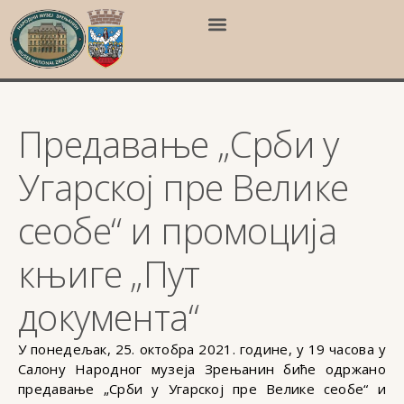
Предавање „Срби у
Угарској пре Велике
сеобе“ и промоција
књиге „Пут
документа“
У понедељак, 25. октобра 2021. године, у 19 часова у
Салону Народног музеја Зрењанин биће одржано
предавање „Срби у Угарској пре Велике сеобе“ и