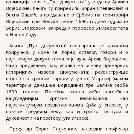
промоција књиге „Пут документа“ у издању Архива
Војводине. Књигу су приредили Зоран Стевановић и
Весна Башић, а предавање о Србима на територији
Војводине пре Велике сеобе 1690. године одржаће
Борис Стојковски, ванредни професор Универзитета
у Новом Саду.
Књига „Пут документа“ својеврстан је архивски
приручник у коме се, поред осталог, говори и о
најстаријим документима које чува Архив Војводине.
Само предавање, пак, управо на основу примарних
историјских извора (докумената) реконструише
податке о српском народу у Јужној Угарској (махом
територија данашње Војводине) пре Велике сеобе
1690. године. Посебна пажња биће посвећена
најугледнијим српским великашима, као
најистакнутијим представницима Срба у Угарској у
позном средњем веку, као и српској култури и
духовности на простору југа Угарске.
Проф. др Борис Стојковски, ванредни професор