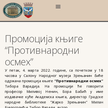
Промоција књиге
“Противнародни
осмех”
У петак, 4. марта 2022. године, са почетком у 18
часова у Салону Народног музеја Зрењанин биће
одржана промоција књиге
“Противнародни осмех”
Тибора Варадија. На промоцији ће говорити
професор Миливој Ненин, Бора Бабић у име
издавачке куће Академска књига, директор Градске
народне библиотеке “Жарко Зрењанин” Милан
Бјелогрлић и Тибор Варади, аутор.