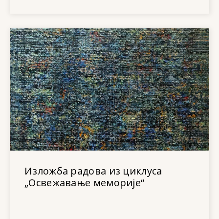
Изложба радова из циклуса
„Освежавање меморије“