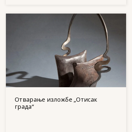
Отварање изложбе „Отисак
града“