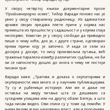
У својој четвртој књизи документарне прозе
“Противнародни осмех”
, Тибор Варади поново нас је
увео у своју стваралачку радионицу. Из адвокатске
архиве својих предака плете приче у којима нас
премешта из прошлости у садашњост и у којима спаја
неспојиво. Комотан је у својој слободи да привидно
пише о чему хоће, док је, с друге стране, одговоран
према причи коју је започео. И када се сели из
досијеа у досије, то нису произвољна лутања, већ
тражење паралела између различитих судбина, не би
ли се напослетку дошло до онога о чему не постоји
писани траг.
Варади каже: „Трагова и доказа о окупаторима и
окупираности има много и у научним публикацијама.
Ту су и уџбеници историје. Али ме и даље не
оставља на миру питање шта се дешавало са
суседним улицама или на другој обали Бегеја, а што
тада нисам видео. Ови списи су у томе од помоћи. У
њима видим једну нечовечну власт, али и поподнева,