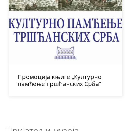
Промоција књиге „Културно
памћење тршћанских Срба“
Пријатељи музеја