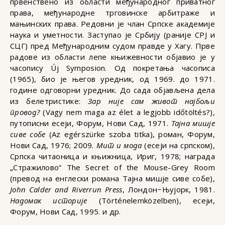
првенствено из области међународног приватног
права, међународне трговинске арбитраже и
мањинских права. Редовни је члан Српске академије
наука и уметности. Заступао је Србију (раније СРЈ и
СЦГ) пред Међународним судом правде у Хагу. Прве
радове из области лепе књижевности објавио је у
часопису Új Symposion. Од покретања часописа
(1965), био је његов уредник, од 1969. до 1971.
године одговорни уредник. До сада објављена дела
из белетристике:
Зар није сам живот најбољи
провод?
(Vagy nem maga az élet a legjobb időtöltés?),
путописни есеји, Форум, Нови Сад, 1971.
Тајна мишје
сиве собе
(Az egérszürke szoba titka), роман, Форум,
Нови Сад, 1976; 2009.
Мит и мода
(есеји на српском),
Српска читаоница и књижница, Ириг, 1978; награда
„Стражилово“ The Secret of the Mouse-Grey Room
(превод на енглески романа Тајна мишје сиве собе),
John Calder and Riverrun Press
, Лондон−Њујорк, 1981.
Надомак историје
(Történelemközel­ben), есеји,
Форум, Нови Сад, 1995. и др.