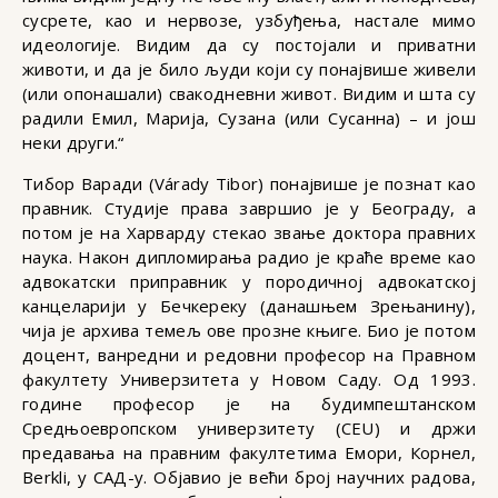
сусрете, као и нервозе, узбуђења, настале мимо
идеологије. Видим да су постојали и приватни
животи, и да је било људи који су понајвише живели
(или опонашали) свакодневни живот. Видим и шта су
радили Емил, Марија, Сузана (или Сусанна) – и још
неки други.“
Тибор Варади (Várady Tibor) понајвише је познат као
правник. Студије права завршио је у Београду, а
потом је на Харварду стекао звање доктора правних
наука. Након дипломирања радио је краће време као
адвокатски приправник у породичној адвокатској
канцеларији у Бечкереку (данашњем Зрењанину),
чија је архива темељ ове прозне књиге. Био је потом
доцент, ванредни и редовни професор на Правном
факултету Универзитета у Новом Саду. Од 1993.
године професор је на будимпештанском
Средњоевропском универзитету (CEU) и држи
предавања на правним факултетима Емори, Корнел,
Berkli, у САД-у. Објавио је већи број научних радова,