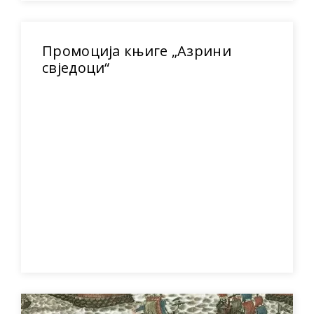
Промоција књиге „Азрини
свједоци“