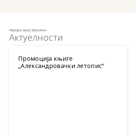
Народни музеј Зрењанин
Актуелности
Промоција књиге
„Александровачки летопис“