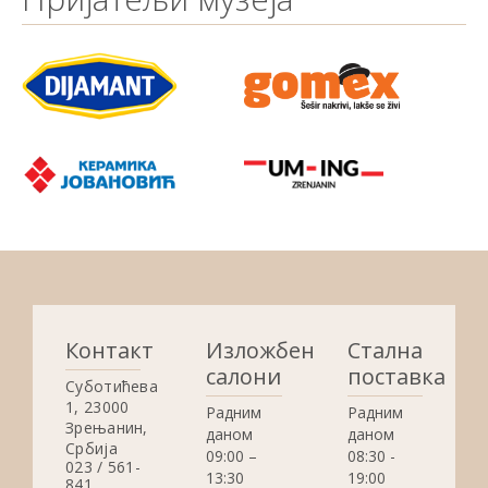
Контакт
Изложбени
Стална
салони
поставка
Суботићева
1, 23000
Радним
Радним
Зрењанин,
даном
даном
Србија
09:00 –
08:30 -
023 / 561-
13:30
19:00
841