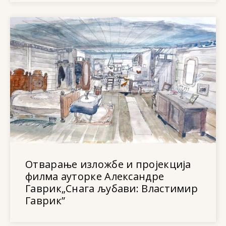
Отварање изложбе и пројекција
филма ауторке Александре
Гаврик„Снага љубави: Властимир
Гаврик”