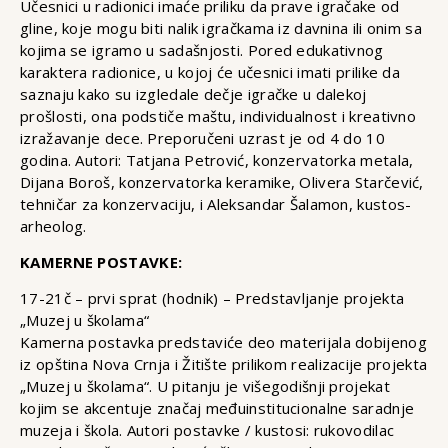
Učesnici u radionici imaće priliku da prave igračake od
gline, koje mogu biti nalik igračkama iz davnina ili onim sa
kojima se igramo u sadašnjosti. Pored edukativnog
karaktera radionice, u kojoj će učesnici imati prilike da
saznaju kako su izgledale dečje igračke u dalekoj
prošlosti, ona podstiče maštu, individualnost i kreativno
izražavanje dece. Preporučeni uzrast je od 4 do 10
godina. Autori: Tatjana Petrović, konzervatorka metala,
Dijana Boroš, konzervatorka keramike, Olivera Starčević,
tehničar za konzervaciju, i Aleksandar Šalamon, kustos-
arheolog.
KAMERNE POSTAVKE:
17-21č – prvi sprat (hodnik) – Predstavljanje projekta
„Muzej u školama“
Kamerna postavka predstaviće deo materijala dobijenog
iz opština Nova Crnja i Žitište prilikom realizacije projekta
„Muzej u školama“. U pitanju je višegodišnji projekat
kojim se akcentuje značaj međuinstitucionalne saradnje
muzeja i škola. Autori postavke / kustosi: rukovodilac