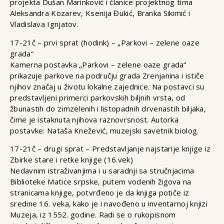
projekta Dušan Marinković i članice projektnog tima
Aleksandra Kozarev, Ksenija Đukić, Branka Sikimić i
Vladislava Ignjatov.
17-21č – prvi sprat (hodink) – „Parkovi – zelene oaze
grada“
Kamerna postavka „Parkovi – zelene oaze grada“
prikazuje parkove na području grada Zrenjanina i ističe
njihov značaj u životu lokalne zajednice. Na postavci su
predstavljeni primerci parkovskih biljnih vrsta, od
žbunastih do zimzelenih i listopadnih drvenastih biljaka,
čime je istaknuta njihova raznovrsnost. Autorka
postavke: Nataša Knežević, muzejski savetnik biolog.
17-21č – drugi sprat – Predstavljanje najstarije knjige iz
Zbirke stare i retke knjige (16.vek)
Nedavnim istraživanjima i u saradnji sa stručnjacima
Biblioteke Matice srpske, putem vodenih žigova na
stranicama knjige, potvrđeno je da knjiga potiče iz
sredine 16. veka, kako je i navođeno u inventarnoj knjizi
Muzeja, iz 1552. godine. Radi se o rukopisnom