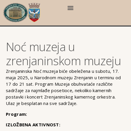
Noć muzeja u
zrenjaninskom muzeju
Zrenjaninska Noć muzeja biće obeležena u subotu, 17.
maja 2025, u Narodnom muzeju Zrenjanin u terminu od
17 do 21 sat. Program Muzeja obuhvataće različite
sadržaje za najmlađe posetioce, nekoliko kamernih
postavki i koncert Zrenjaninskog kamernog orkestra.
Ulaz je besplatan na sve sadržaje.
Program:
IZLOŽBENA AKTIVNOST: