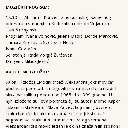
MUZIČKI PROGRAM:
18:30č – Atrijum – Koncert Zrenjaninskog kamernog
orkestra u saradnji sa Kulturnim centrom Vojvodine
„Miloš Crnjanski“
Program: Ivana Vojnović, Jelena Dabić, Đorđe Marković,
Tamara Knežević, Svetozar Nešić
Ivana Govorčin.
Solistkinja: Rada Vorgić Žuržovan
Dirigent: Mikica Jevtić
AKTUELNE IZLOŽBE:
Salon – Izložba „Modni crteži Aleksandra Joksimovića“
obuhvata pedesetak njegovih ilustracija, crteža i radnih
skica nastalih u periodu od 1965. do 1999. godine. Uz
njih, izložena su i dva portreta čiji su autori Momo Kapor
i slavni ruski kreator Slava Zajcev, koji nam govore o
ličnim i profesionalnim vezama koje je Joksimović
negovao sa istaknutim umetnicima svog vremena.
Aleksandar Joksimović jedan je od najznačajnijih srpskih i