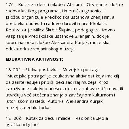
17č – Kutak za decu i mlade / Atrijum – Otvaranje izložbe
radova kratkog programa „Umetnička igraonica“
Izložbu organizuje Predškolska ustanova Zrenjanin, a
postavka obuhvata radove darovitih predškolaca.
Realizator je Milica Škrbić Škipina, pedagog za likovno
vaspitanje Predškolske ustanove Zrenjanin, dok je
koordinatorka izložbe Aleksandra Kurjak, muzejska
edukatorka zrenjaninskog muzeja.
EDUKATIVNA AKTIVNOST:
18-20č – Stalna postavka – Muzejska potraga
“Muzejska potraga” je edukativna aktivnost koja ima cilj
da zainteresuje i približi deci sadržaj muzeja. Kroz
istraživanje i aktivno učešće, deca uz zabavu stiču nova ili
utvrđuju već stečena znanja o zavičajnom kulturnom i
istorijskom nasleđu. Autorka: Aleksandra Kurjak,
muzejska edukatorka.
18–20č – Kutak za decu i mlade – Radionica „Moja
igračka od gline”