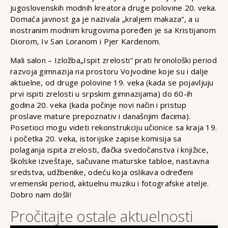
jugoslovenskih modnih kreatora druge polovine 20. veka.
Domaća javnost ga je nazivala „kraljem makaza“, a u
inostranim modnim krugovima poređen je sa Kristijanom
Diorom, Iv San Loranom i Pjer Kardenom.
Mali salon – Izložba„Ispit zrelosti“ prati hronološki period
razvoja gimnazija na prostoru Vojvodine koje su i dalje
aktuelne, od druge polovine 19. veka (kada se pojavljuju
prvi ispiti zrelosti u srpskim gimnazijama) do 60-ih
godina 20. veka (kada počinje novi način i pristup
proslave mature prepoznativ i današnjim đacima).
Posetioci mogu videti rekonstrukciju učionice sa kraja 19.
i početka 20. veka, istorijske zapise komisija sa
polaganja ispita zrelosti, đačka svedočanstva i knjižice,
školske izveštaje, sačuvane maturske tabloe, nastavna
sredstva, udžbenike, odeću koja oslikava određeni
vremenski period, aktuelnu muziku i fotografske atelje.
Dobro nam došli!
Pročitajte ostale aktuelnosti