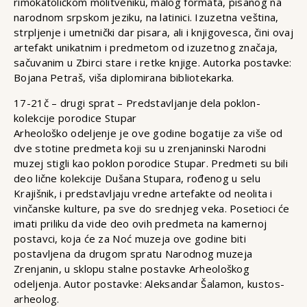
rimokatoličkom molitveniku, malog formata, pisanog na
narodnom srpskom jeziku, na latinici. Izuzetna veština,
strpljenje i umetnički dar pisara, ali i knjigovesca, čini ovaj
artefakt unikatnim i predmetom od izuzetnog značaja,
sačuvanim u Zbirci stare i retke knjige. Autorka postavke:
Bojana Petraš, viša diplomirana bibliotekarka.
17-21č – drugi sprat – Predstavljanje dela poklon-
kolekcije porodice Stupar
Arheološko odeljenje je ove godine bogatije za više od
dve stotine predmeta koji su u zrenjaninski Narodni
muzej stigli kao poklon porodice Stupar. Predmeti su bili
deo lične kolekcije Dušana Stupara, rođenog u selu
Krajišnik, i predstavljaju vredne artefakte od neolita i
vinčanske kulture, pa sve do srednjeg veka. Posetioci će
imati priliku da vide deo ovih predmeta na kamernoj
postavci, koja će za Noć muzeja ove godine biti
postavljena da drugom spratu Narodnog muzeja
Zrenjanin, u sklopu stalne postavke Arheološkog
odeljenja. Autor postavke: Aleksandar Šalamon, kustos-
arheolog.