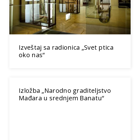
Izveštaj sa radionica „Svet ptica
oko nas“
Izložba „Narodno graditeljstvo
Mađara u srednjem Banatu“