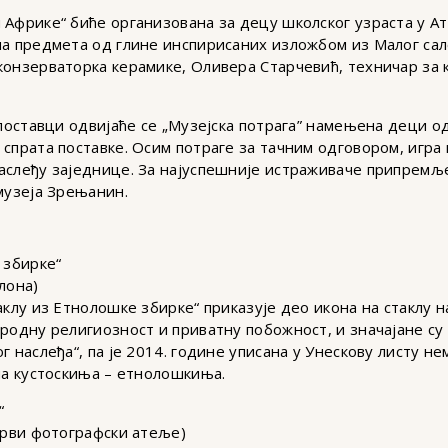
 Африке“ биће организована за децу школског узраста у Ат
ма предмета од глине инспирисаних изложбом из Малог сало
конзерваторка керамике, Оливера Старчевић, техничар за 
 поставци одвијаће се „Музејска потрага” намењена деци о
спрата поставке. Осим потраге за тачним одговором, игра
аслеђу заједнице. За најуспешније истраживаче припремље
музеја Зрењанин.
 збирке“
лона)
аклу из Етнолошке збирке“ приказује део икона на стаклу 
родну религиозност и приватну побожност, и значајане су 
 наслеђа“, па је 2014. године уписана у Унескову листу не
ша кустоскиња – етнолошкиња.
“
/Први фотографски атеље)