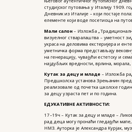
његовог аутентичног путописног дневн
студијског путовања у Италију 1909. 
Дневник из Италије – који постаје по
елементе који воде посетиоца на путо
Мали салон
– Изложба „Традиционални
визуелног стваралаштва – уметност зи
украса на деловима екстеријера и ент
уметничка форма представљају вековну
на генерацију, чувајући естетску и се
најдубљих вредности, врлина, морала,
Кутак за децу и младе
– Изложба рад
Предшколска установа Зрењанин предс
реализовале од почетка школске годин
за децу узраста пет и по година.
ЕДУКАТИВНЕ АКТИВНОСТИ:
17–19ч – Кутак за децу и младе – Лик
рад деца могу пронаћи гледајући мапе
НМЗ. Ауторка је Александра Курјак, м