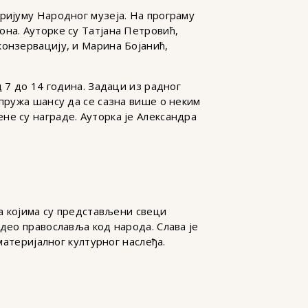
ријуму Народног музеја. На програму
на. Ауторке су Татјана Петровић,
конзервацију, и Марина Бојанић,
д 7 до 14 година. Задаци из радног
 пружа шансу да се сазна више о неким
не су награде. Ауторка је Александра
на којима су представљени свеци
део православља код народа. Слава је
материјалног културног наслеђа.