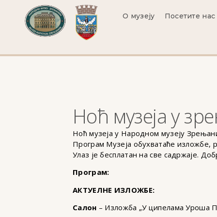
О музеју
Посетите нас
Ноћ музеја у зр
Ноћ музеја у Народном музеју Зрењанин
Програм Музеја обухватаће изложбе, р
Улаз је бесплатан на све садржаје. До
Програм:
АКТУЕЛНЕ ИЗЛОЖБЕ:
Салон
– Изложба „У ципелама Уроша П