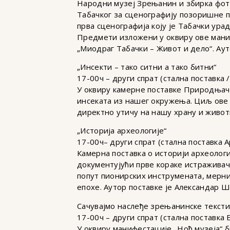
Народни музеј Зрењанин и збирка фото
Табачког за сценографију позоришне п
прва сценографија коју је Табачки ур
Предмети изложени у оквиру ове маниф
„Миодраг Табачки – Живот и дело“. Аут
„Инсекти – тако ситни а тако битни“
17-00ч – други спрат (стална поставка
У оквиру камерне поставке Природњач
инсеката из нашег окружења. Циљ ове п
директно утичу на нашу храну и животн
„Историја археологије“
17-00ч– други спрат (стална поставка
Камерна поставка о историји археолог
документујући прве кораке истражива
попут пионирских инструмената, мерни
епохе. Аутор поставке је Александар Ш
Сачувајмо наслеђе зрењанинске тексти
17-00ч – други спрат (стална поставк
У оквиру манифестације „Ноћ музеја“ 