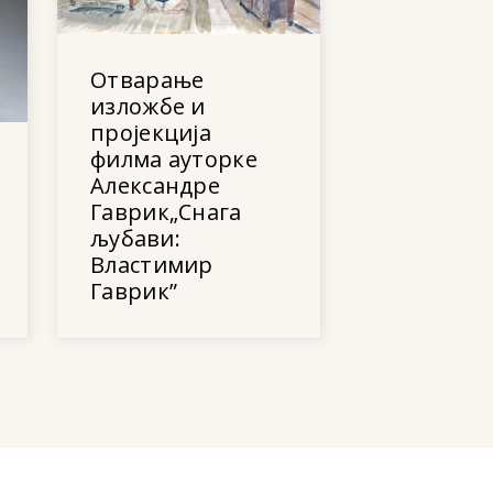
Отварање
изложбе и
пројекција
филма ауторке
Александре
Гаврик„Снага
љубави:
Властимир
Гаврик”