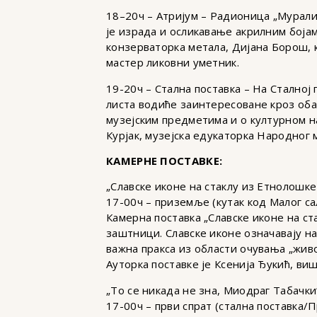
18–20ч – Атријум – Радионица „Мурали
је израда и осликавање акрилним боја
конзерваторка метала, Дијана Борош, 
мастер ликовни уметник.
19-20ч – Стална поставка – На Сталној
листа водиће заинтересоване кроз оба 
музејским предметима и о културном н
Курјак, музејска едукаторка Народног 
КАМЕРНЕ ПОСТАВКЕ:
„Славске иконе на стаклу из Етнолошке
17-00ч – приземље (кутак код Малог са
Камерна поставка „Славске иконе на ст
заштници. Славске иконе означавају на
важна пракса из области очувања „живог
Ауторка поставке је Ксенија Ђукић, ви
„То се никада не зна, Миодраг Табачки
17-00ч – први спрат (стална поставка