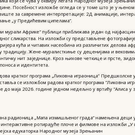
ика који се чува у оквиру легата Народног музеја Зрењани
године. Посебност изложбе огледа се у томе што је у њено
лазиште за савремене интерпретације: 2Д анимације, инте
вање „у Предићевим ципелама”.
 мурали Африке“ публици приближава један од најфасцин
дног сликарства. На изложби су представљене фотографиј
еријера кућа и читавих насеобина из различитих делова аф
 традицију. Жене-муралисткиње су деценијама и вековима
мантичку нит заједнице. Кроз њихове четкице и прсте, зидо
 поноса и идентитета.
ова кратког програма „Ликовна играоница“ Предшколске у
тавља се изложбом радова кратког програма “Ликовна игр
е до маја 2026. године једном недељно у вртићу “Алиса у
овна радионица „Мапа измишљеног града“ намењена деци узр
, интерактивне ротирајуће плоче и филмове на изложби „У
узејска едукаторка Народног музеја Зрењанин