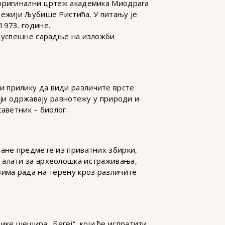
 оригинални цртеж академика Миодрага
режији Љубише Ристића. У питању је
1973. године.
т успешне сарадње на изложби
и прилику да види различите врсте
оји одржавају равнотежу у природи и
аветник – биолог.
ране предмете из приватних збирки,
 алати за археолошка истраживања,
вима рада на терену кроз различите
ке шешира „Бегеј“, који ће испратити