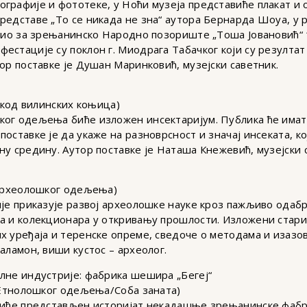
графије и фототеке, у Ноћи музеја представиће плакат и
редставе „То се никада не зна“ аутора Бернарда Шоуа, у 
адио за зрењанинско Народно позориште „Тоша Јовановић“ 
естације су поклон г. Миодрага Табачког који су резулта
ор поставке је Душан Маринковић, музејски саветник.
 /код вилинских коњица)
ког одељења биће изложен инсектаријум. Публика ће имат
оставке је да укаже на разноврсност и значај инсеката, к
у средину. Аутор поставке је Наташа Кнежевић, музејски с
 Археолошког одељења)
ије приказује развој археолошке науке кроз пажљиво одаб
ча и колекционара у откривању прошлости. Изложени стари
х уређаја и теренске опреме, сведоче о методама и изазо
аламон, виши кустос – археолог.
лне индустрије: фабрика шешира „Бегеј“
а Етнолошког одељења/Соба заната)
биће представљен историјат некадашње зрењанинске фабри