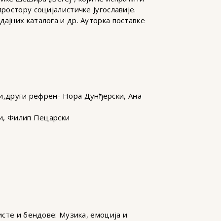
ростору социјалистичке Југославије.
ајних каталога и др. Ауторка поставке
ки,други рефрен- Нора Дунђерски, Ана
ки, Филип Пецарски
исте и бендове: Музика, емоција и