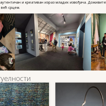
аутентичан и креативан израз младих извођача. Доживите 
 већ срцем.
туелности