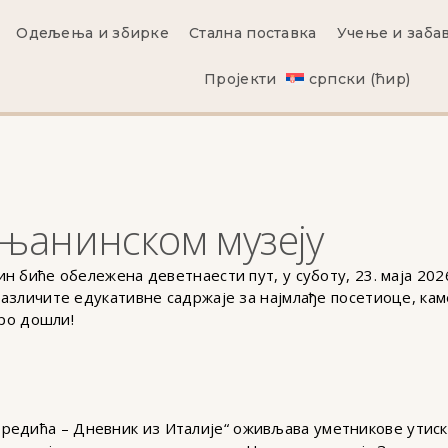
Одељења и збирке
Стална поставка
Учење и заба
Пројекти
српски (ћир)
ењанинском музеју
 биће обележена деветнаести пут, у суботу, 23. маја 2026
азличите едукативне садржаје за најмлађе посетиоце, кам
бро дошли!
редића – Дневник из Италије“ оживљава уметникове утиске