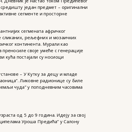
н. Дневник је настао током Предићевог
м средишту један предмет – оригинални
рактивне сегменте и просторне
антнијих сегмената афричког
е сликаних, рељефних и мозаичких
ричког континента. Мурали као
 преносиле своје умеће с генерације
ви кућа постајали су носиоци
станове – У Кутку за децу и младе
аоница”. Ликовне радионице су биле
 земљи чуда” у поподневним часовима
аста од 5 до 9 година. Идеју за свој
 ципелама Уроша Предића” у Салону