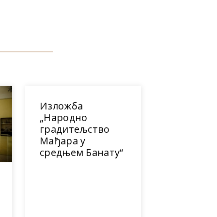
Изложба
„Народно
градитељство
Мађара у
средњем Банату“