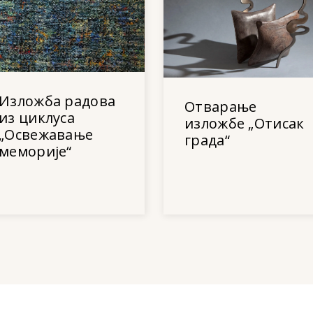
Изложба радова
Отварање
из циклуса
изложбе „Отисак
„Освежавање
града“
меморије“