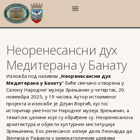
Неоренесансни дух
Медитерана у Банату
Изложба под називом „
Неоренесансни дух
Медитерана у Банату
” биће свечано отворена у
Салону Народног музеја Зрењанин у четвртак, 20.
новембра 2025, у 19 часова. Аутор истоименог
пројекта и изложбе је Дејан Воргић, кустос
историчар уметности Народног музеја Зрењанин, а
тематске целине које су обрађене су: Неоренесансна
архитектура и објекти културних институција
Зрењанина, Ехо ренесансе: копије дела Леонарда да
Винчија и Рафаела у римокатоличким црквама