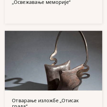
„Освежавање меморије“
Отварање изложбе „Отисак
града“