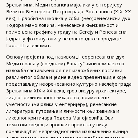
Зрењанина, Медитеранска мајолика у ентеријеру
Великог Бечкерека–Петровграда–Зрењанина (XIX–XX
век), Првобитна шкољка у соби: (нео)ренесансни дух
Тодора Манојловића, Ренесансна књижевност и
примењена графика у граду на Бегеју и Ренесансни
Јадран у фото-путопису петровградске породице
Грос–Штагелшмит.
Основу пројекта под називом „Неоренесансни дух
Медитерана у (средњем) Банату” чини комплексна
изложба састављена од пет изложбених поставки
различитог обима и једне видео презентације које
представљају неоренесансно културно наслеђе града
Зрењанина XIX и XX века, кроз визуру архитектуре,
зидног религиозног сликарства, примењене
уметности (мајолика у ентеријеру), ренесансне
литературе, путовања и личности књижевника и
ликовног критичара Тодора Манојловића. Ови
тематски сведоци прошлих времена у виду
понављајућег непрекидног низа изломљених линија
античког меандра, представљају симболе промена,