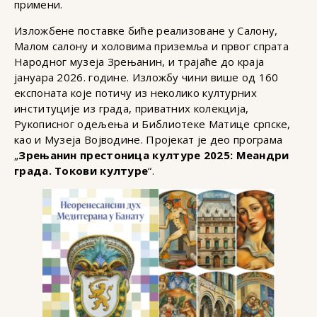
примени.
Изложбене поставке биће реализоване у Салону,
Малом салону и холовима приземља и првог спрата
Народног музеја Зрењанин, и трајаће до краја
јануара 2026. године. Изложбу чини више од 160
експоната које потичу из неколико културних
институције из града, приватних колекција,
Рукописног одељења и Библиотеке Матице српске,
као и Музеја Војводине. Пројекат је део програма
„
Зрењанин престоница културе 2025: Меандри
града. Токови културе
“.