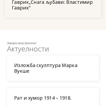
Гаврик„Снага љубави: Властимир
Гаврик”
Народни музеј Зрењанин
Актуелности
Изложба скулптура Марка
Вукше
Рат и хумор 1914 – 1918.