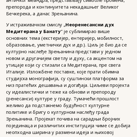
препорода и континуитета некадашњег Великог
Бечкерека, а данас Зрењанина.
У истраживачком смислу „
Неоренесансни дух
Медитерана у Банату
” је сублимирао више
основних тема (екстеријер, ентеријер, мобилност,
образовање, уметнички дух и др.). Циљ је био да се
културно наслеђе Зрењанина представи у једном
новом и другачијем светлу и духу, са акцентом на
утицаје који су стизали са Медитерана, пре свега
Италије. Изложбене поставке, које прати обимна
студијска монографија, су суштински платформа за
низ пратећих дешавања и догађаја. Циљеви пројекта
су идеалистички и теже ка обнови и препороду
(ренесанси) културе у граду. Тумачећи прошлост
желимо да подстакнемо будућност културне
политике и бригу о културном наслеђу града
Зрењанина. Пројекат почива на сарадњи бројних
појединаца и различитих институција чиме се добија
неопходна ширина у размени идеја и њиховој