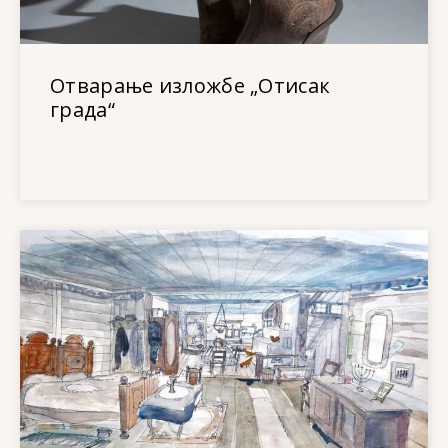
Отварање изложбе „Отисак
града“