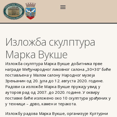
Изложба скулптура
Марка Вукше
Изложба скулптура Марка Вукше добитника прве
награде Међународног ликовног салона „30×30“ биће
постављена у Малом салону Народног музеја
Зрењанин од 20. јула до 12. августа 2020. године.
Радови са изложбе Марка Вукше пружају увид у
ауторов рад од 2007. до 2020. године. У оквиру
поставке биће изложено око 10 скулптура урађених у
у техници – дрво, камен и теракота.
Изложбу радова Марка Вукше, организује Културни