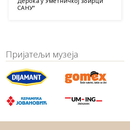
Дерока у Уметничкој збирци
САНУ“
Пријатељи музеја