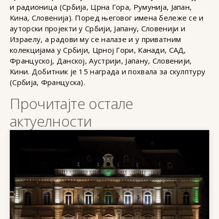
и радионица (Србија, Црна Гора, Румунија, Јапан,
Кина, Словенија). Поред његовог имена бележе се и
ауторски пројекти у Србији, Јапану, Словенији и
Израелу, а радови му се налазе и у приватним
колекцијама у Србији, Црној Гори, Канади, САД,
Француској, Данској, Аустрији, Јапану, Словенији,
Кини. Добитник је 15 награда и похвала за скулптуру
(Србија, Француска).
Прочитајте остале
актуелности