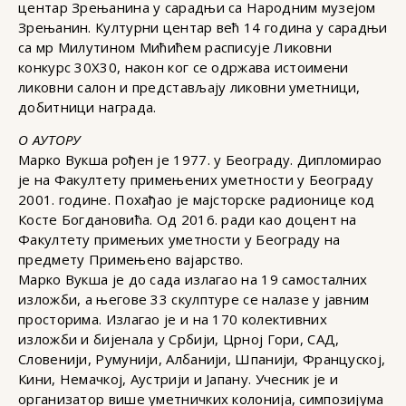
центар Зрењанина у сарадњи са Народним музејом
Зрењанин. Културни центар већ 14 година у сарадњи
са мр Милутином Мићићем расписује Ликовни
конкурс 30X30, након ког се одржава истоимени
ликовни салон и представљају ликовни уметници,
добитници награда.
О АУТОРУ
Марко Вукша рођен је 1977. у Београду. Дипломирао
је на Факултету примењених уметности у Београду
2001. године. Похађао је мајсторске радионице код
Косте Богдановића. Од 2016. ради као доцент на
Факултету примењих уметности у Београду на
предмету Примењено вајарство.
Марко Вукша је до сада излагао на 19 самосталних
изложби, а његове 33 скулптуре се налазе у јавним
просторима. Излагао је и на 170 колективних
изложби и бијенала у Србији, Црној Гори, САД,
Словенији, Румунији, Албанији, Шпанији, Француској,
Кини, Немачкој, Аустрији и Јапану. Учесник је и
организатор више уметничких колонија, симпозијума