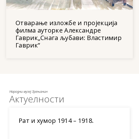
Отварање изложбе и пројекција
филма ауторке Александре
Гаврик„Снага љубави: Властимир
Гаврик”
Народни музеј Зрењанин
Актуелности
Рат и хумор 1914 – 1918.