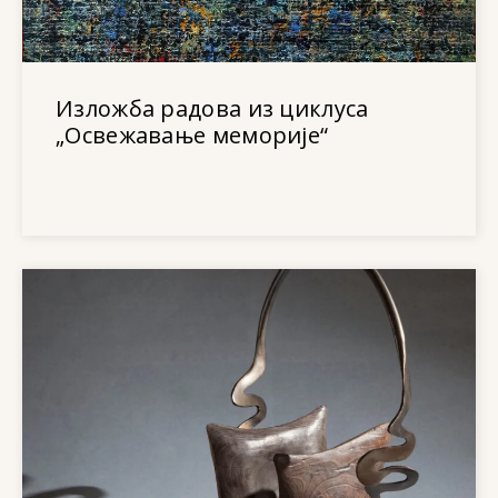
Изложба радова из циклуса
„Освежавање меморије“