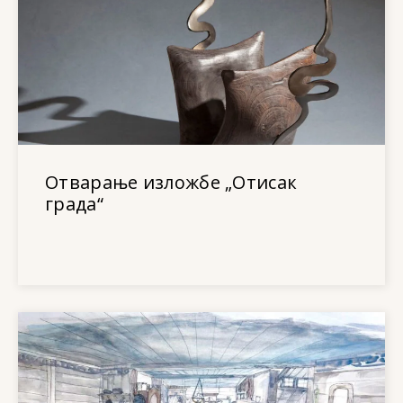
Отварање изложбе „Отисак
града“