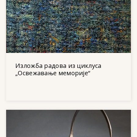
Изложба радова из циклуса
„Освежавање меморије“