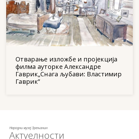
Отварање изложбе и пројекција
филма ауторке Александре
Гаврик„Снага љубави: Властимир
Гаврик”
Народни музеј Зрењанин
Актуелности