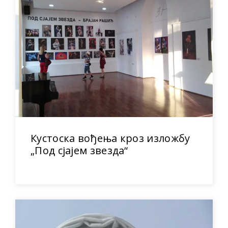
Кустоска вођења кроз изложбу
„Под сјајем звезда“