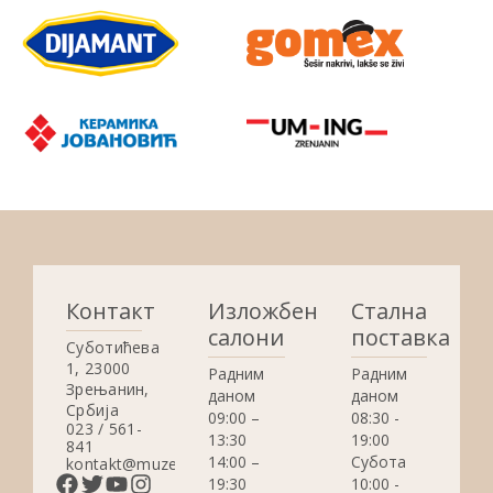
Контакт
Изложбени
Стална
салони
поставка
Суботићева
1, 23000
Радним
Радним
Зрењанин,
даном
даном
Србија
09:00 –
08:30 -
023 / 561-
13:30
19:00
841
14:00 –
Субота
kontakt@muzejzrenjanin.org.rs
19:30
10:00 -