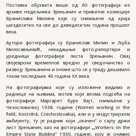
Поставка обухвата више од 60 фотографија из
архиве недељника Зрењанин и приватне колекције
Бранислава Милина које су снимљене од краја
шездесетих па све до деведесетих година прошлог
века.
Аутори фотографија су Бранислав Милин и Љуба
Милосављевић, некадашњи фото₋репортери и
уредници фотографије листа Зрењанин. Овај
својеврсни времеплов вредно је сведочанство о
развоју Зрењанина и ономе што се у граду дешавало
током последњих 40 година XX века.
На фотографијама које су изложене видимо и
раднице на њивама, мотив који веома подсећа на
фотографије Маргарет Бурк Вајт, снимљене у
Чехословачкој 1938. године (Women working in the
field, Kostolná, Czechoslovakia), али и у индустријском
амбијенту, ту је радник који „окачен” о сајлу држи
лист Зрењанин, као на фотографији „„Workers on the
Empire State Building” 1930. године, коју је снимио