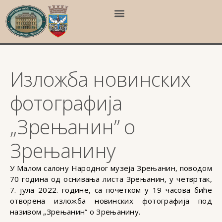
Изложба новинских
фотографија
„Зрењанин” о
Зрењанину
У Малом салону Народног музеја Зрењанин, поводом
70 година од оснивања листа Зрењанин, у четвртак,
7. јула 2022. године, са почетком у 19 часова биће
отворена изложба новинских фотографија под
називом „Зрењанин” о Зрењанину.