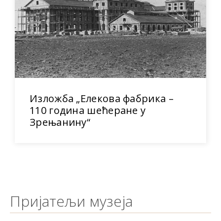
Изложба „Елекова фабрика –
110 година шећеране у
Зрењанину“
Пријатељи музеја