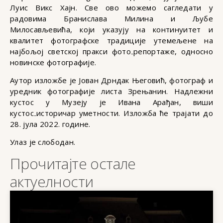
Луис Викс Хајн. Све ово можемо сагледати у
радовима Бранислава Милина и Љубе
Милосављевића, који указују на континуитет и
квалитет фотографске традиције утемељене на
најбољој светској пракси фото₋репортаже, односно
новинске фотографије.
Аутор изложбе је Јован Дрндак Његовић, фотограф и
уредник фотографије листа Зрењанин. Надлежни
кустос у Музеју је Ивана Арађан, виши
кустос₋историчар уметности. Изложба ће трајати до
28. јула 2022. године.
Улаз је слободан.
Прочитајте остале
актуелности