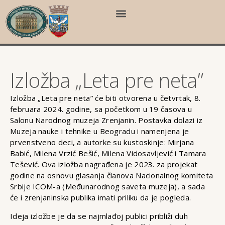
Izložba „Leta pre neta”
Izložba „Leta pre neta” će biti otvorena u četvrtak, 8.
februara 2024. godine, sa početkom u 19 časova u
Salonu Narodnog muzeja Zrenjanin. Postavka dolazi iz
Muzeja nauke i tehnike u Beogradu i namenjena je
prvenstveno deci, a autorke su kustoskinje: Mirjana
Babić, Milena Vrzić Bešić, Milena Vidosavljević i Tamara
Tešević. Ova izložba nagrađena je 2023. za projekat
godine na osnovu glasanja članova Nacionalnog komiteta
Srbije ICOM-a (Međunarodnog saveta muzeja), a sada
će i zrenjaninska publika imati priliku da je pogleda.
Ideja izložbe je da se najmlađoj publici približi duh