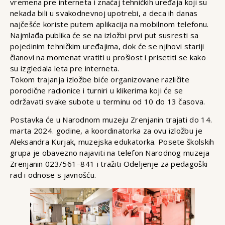
vremena pre interneta i značaj tehničkih uređaja koji su
nekada bili u svakodnevnoj upotrebi, a deca ih danas
najčešće koriste putem aplikacija na mobilnom telefonu.
Najmlađa publika će se na izložbi prvi put susresti sa
pojedinim tehničkim uređajima, dok će se njihovi stariji
članovi na momenat vratiti u prošlost i prisetiti se kako
su izgledala leta pre interneta.
Tokom trajanja izložbe biće organizovane različite
porodične radionice i turniri u klikerima koji će se
održavati svake subote u terminu od 10 do 13 časova.
Postavka će u Narodnom muzeju Zrenjanin trajati do 14.
marta 2024. godine, a koordinatorka za ovu izložbu je
Aleksandra Kurjak, muzejska edukatorka. Posete školskih
grupa je obavezno najaviti na telefon Narodnog muzeja
Zrenjanin 023/561–841 i tražiti Odeljenje za pedagoški
rad i odnose s javnošću.