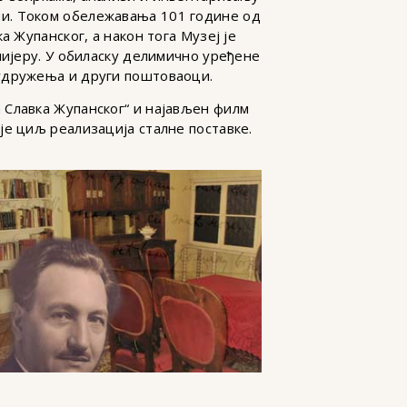
ни. Током обележавања 101 године од
а Жупанског, а након тога Музеј је
мијеру. У обиласку делимично уређене
 удружења и други поштоваоци.
 Славка Жупанског“ и најављен филм
је циљ реализација сталне поставке.