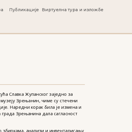
ва
Публикације
Виртуелна тура и изложбе
ућа Славка Жупанског заједно за
музеју Зрењанин, чиме су стечени
ије. Наредни корак била је измена и
а града Зрењанина дала сагласност
о збиркама, анализи и инвентарисању