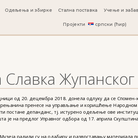
Одељења и збирке
Стална поставка
Учење и заба
Пројекти
српски (ћир)
 Славка Жупанског
ници од 20. децембра 2018. донела одлуку да се Спомен-к
 Зрењанина пренесе на управљање и коришћење Народном 
сти постане депанданс, тј. истурено одељење ове институц
шта је на предлог Управног одбора од 17. априла Скупштин
Музеја радили су на одабиру и разврставању материјала п