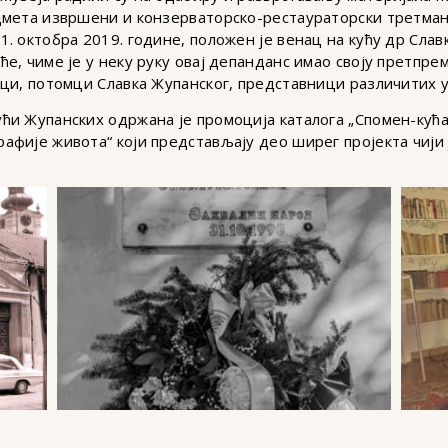
едмета извршени и конзерваторско-рестаураторски третма
. октобра 2019. године, положен је венац на кућу др Славк
е, чиме је у неку руку овај депанданс имао своју претпре
ици, потомци Славка Жупанског, представници различитих
ћи Жупанских одржана је промоција каталога „Спомен-кућа
афије живота“ који представљају део ширег пројекта чији 