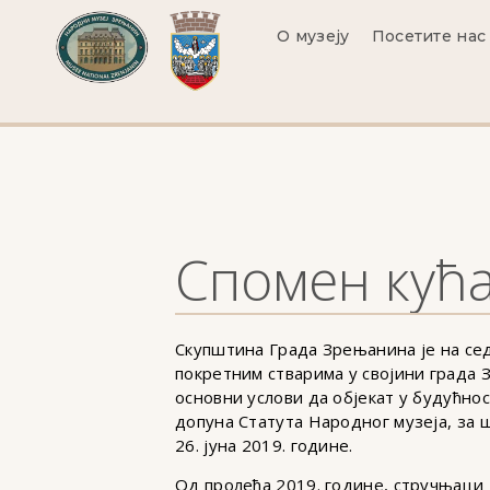
О музеју
Посетите нас
Спомен кућа
Скупштина Града Зрењанина је на сед
покретним стварима у својини града
основни услови да објекат у будућно
допуна Статута Народног музеја, за 
26. јуна 2019. године.
Од пролећа 2019. године, стручњаци 