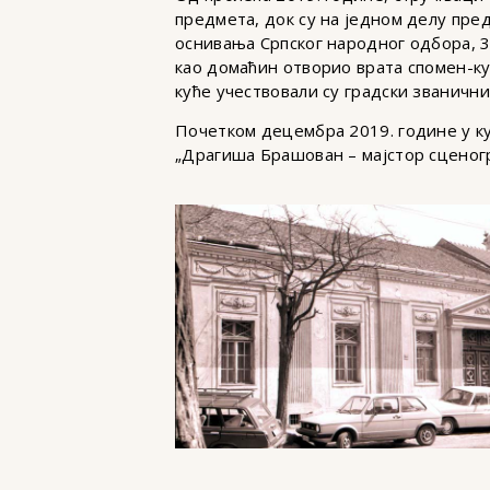
предмета, док су на једном делу пр
оснивања Српског народног одбора, 31
као домаћин отворио врата спомен-кућ
куће учествовали су градски званичн
Почетком децембра 2019. године у ку
„Драгиша Брашован – мајстор сценогр