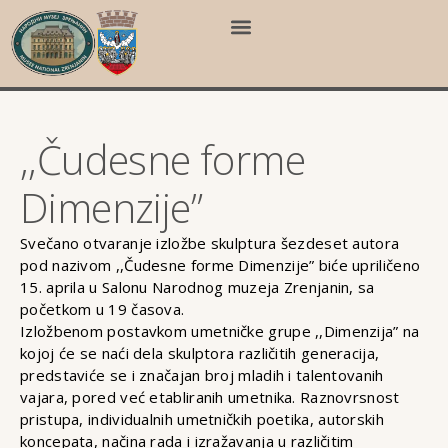
,,Čudesne forme
Dimenzije”
Svečano otvaranje izložbe skulptura šezdeset autora
pod nazivom ,,Čudesne forme Dimenzije” biće upriličeno
15. aprila u Salonu Narodnog muzeja Zrenjanin, sa
početkom u 19 časova.
Izložbenom postavkom umetničke grupe ,,Dimenzija” na
kojoj će se naći dela skulptora različitih generacija,
predstaviće se i značajan broj mladih i talentovanih
vajara, pored već etabliranih umetnika. Raznovrsnost
pristupa, individualnih umetničkih poetika, autorskih
koncepata, načina rada i izražavanja u različitim