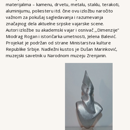
materijalima – kamenu, drvetu, metalu, staklu, terakoti,
aluminijumu, poliesteru itd. čine ovu izložbu naročito
važnom za pokušaj sagledavanja i razumevanja
značajnog dela aktuelne srpske vajarske scene.
Autori izložbe su akademski vajar i osnivač ,,Dimenzije”
Miodrag Rogan i istoričarka umetnosti, Jelena Balević.
Projekat je podržan od strane Ministarstva kulture
Republike Srbije. Nadležni kustos je Dušan Marinković,
muzejski savetnik u Narodnom muzeju Zrenjanin.