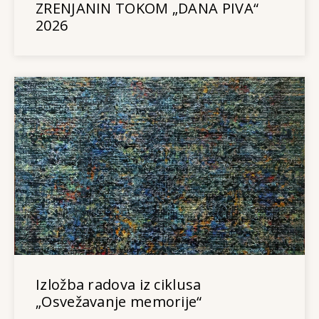
ZRENJANIN TOKOM „DANA PIVA“
2026
Izložba radova iz ciklusa
„Osvežavanje memorije“