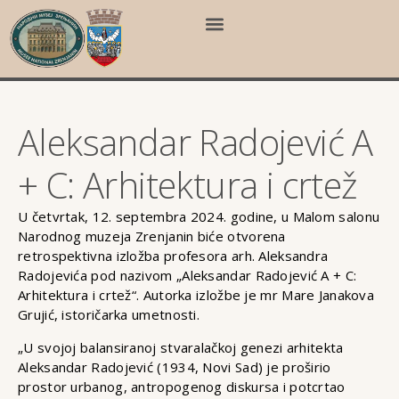
Aleksandar Radojević A
+ C: Arhitektura i crtež
U četvrtak, 12. septembra 2024. godine, u Malom salonu
Narodnog muzeja Zrenjanin biće otvorena
retrospektivna izložba profesora arh. Aleksandra
Radojevića pod nazivom „Aleksandar Radojević A + C:
Arhitektura i crtež“. Autorka izložbe je mr Mare Janakova
Grujić, istoričarka umetnosti.
„U svojoj balansiranoj stvaralačkoj genezi arhitekta
Aleksandar Radojević (1934, Novi Sad) je proširio
prostor urbanog, antropogenog diskursa i potcrtao