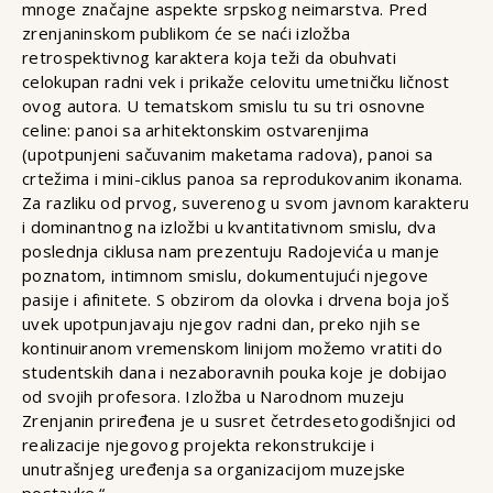
mnoge značajne aspekte srpskog neimarstva. Pred
zrenjaninskom publikom će se naći izložba
retrospektivnog karaktera koja teži da obuhvati
celokupan radni vek i prikaže celovitu umetničku ličnost
ovog autora. U tematskom smislu tu su tri osnovne
celine: panoi sa arhitektonskim ostvarenjima
(upotpunjeni sačuvanim maketama radova), panoi sa
crtežima i mini-ciklus panoa sa reprodukovanim ikonama.
Za razliku od prvog, suverenog u svom javnom karakteru
i dominantnog na izložbi u kvantitativnom smislu, dva
poslednja ciklusa nam prezentuju Radojevića u manje
poznatom, intimnom smislu, dokumentujući njegove
pasije i afinitete. S obzirom da olovka i drvena boja još
uvek upotpunjavaju njegov radni dan, preko njih se
kontinuiranom vremenskom linijom možemo vratiti do
studentskih dana i nezaboravnih pouka koje je dobijao
od svojih profesora. Izložba u Narodnom muzeju
Zrenjanin priređena je u susret četrdesetogodišnjici od
realizacije njegovog projekta rekonstrukcije i
unutrašnjeg uređenja sa organizacijom muzejske
postavke.“