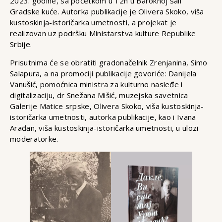
2023. godine, sa početkom u 12h u Baroknoj sali
Gradske kuće. Autorka publikacije je Olivera Skoko, viša
kustoskinja-istoričarka umetnosti, a projekat je
realizovan uz podršku Ministarstva kulture Republike
Srbije.
Prisutnima će se obratiti gradonačelnik Zrenjanina, Simo
Salapura, a na promociji publikacije govoriće: Danijela
Vanušić, pomoćnica ministra za kulturno nasleđe i
digitalizaciju, dr Snežana Mišić, muzejska savetnica
Galerije Matice srpske, Olivera Skoko, viša kustoskinja-
istoričarka umetnosti, autorka publikacije, kao i Ivana
Arađan, viša kustoskinja-istoričarka umetnosti, u ulozi
moderatorke.