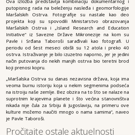
Ova izložba predstavlja kombinaciju dokumentarnog i
putopisnog rada na beleženju nasleđa i geomorfologije
Maršalskih Ostrva. Fotografije su nastale kao deo
projekta koji su spovodili Ministarstvo obrazovanja
Maršalskih Ostrva i „Island Research and Education
Initiative“ iz Savezne Države Mikronezije na kom su
Pavle i Srđana Taboroši sarađivali kao fotografi. U
periodu od šest meseci obišli su 12 atola i preko 40
ostrva. Istraživanje je bilo izuzetno naporno, jer je jedini
način putovanja do nekih manjih ostrva bio teretni brod
koji prenosi kopru.
„Maršalska Ostrva su danas nezavisna država, koja ima
veoma burnu istoriju koja u nekim segmenima podseća
na istroiju naše zemlje. Bez obzira na to što se nalaze na
suprotnim krajevima planete i što većina stanovništva
nikada nije čula za Srbiju ili Jugoslaviju, na primeru ove
kulture možemo naučiti mnogo o nama samima“, naveo
je Pavle Taboroši.
Pročitajte ostale aktuelnosti