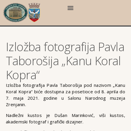
Izložba fotografija Pavla
Taborošija „Kanu Koral
Kopra“
Izložba fotografija Pavla Taborošija pod nazivom „Kanu
Koral Kopra“ biće dostupna za posetioce od 8. aprila do
7. maja 2021. godine u Salonu Narodnog muzeja
Zrenjanin.
Nadležni kustos je Dušan Marinković, viši kustos,
akademski fotograf i grafički dizajner.