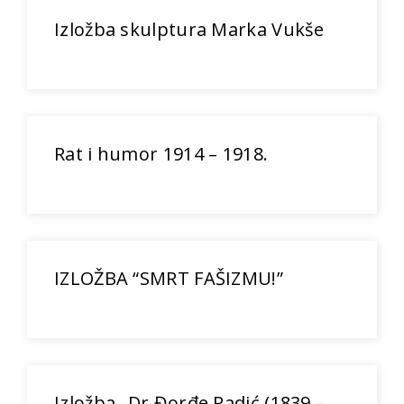
Izložba skulptura Marka Vukše
Rat i humor 1914 – 1918.
IZLOŽBA “SMRT FAŠIZMU!”
Izložba „Dr Đorđe Radić (1839 –