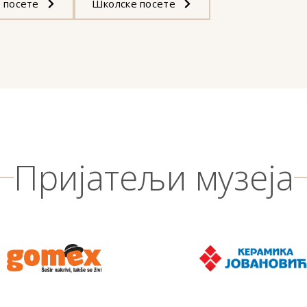
 посете
Школске посете
Пријатељи музеја