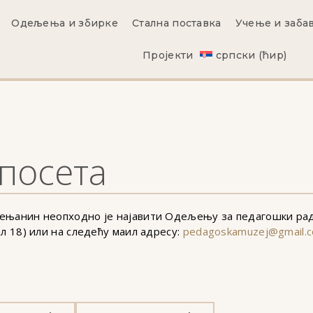
Одељења и збирке
Стална поставка
Учење и заба
Пројекти
српски (ћир)
посета
рењанин неопходно је најавити Одељењу за педагошки рад
ал 18) или на следећу маил адресу:
pedagoskamuzej@gmail.