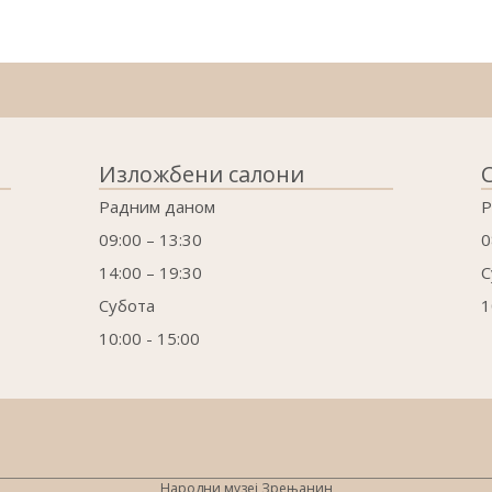
Изложбени салони
Радним даном
Р
09:00 – 13:30
0
14:00 – 19:30
С
Субота
1
10:00 - 15:00
Народни музеј Зрењанин