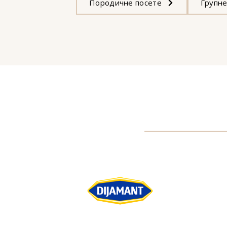
Породичне посете
Групне