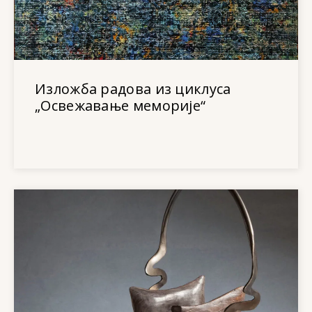
Изложба радова из циклуса
„Освежавање меморије“