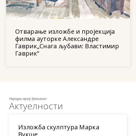
Отварање изложбе и пројекција
филма ауторке Александре
Гаврик„Снага љубави: Властимир
Гаврик”
Народни музеј Зрењанин
Актуелности
Изложба скулптура Марка
Вукше