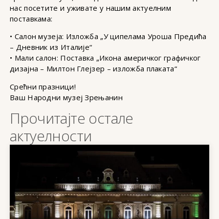
нас посетите и уживате у нашим актуелним
поставкама:
• Салон музеја: Изложба „У ципелама Уроша Предића
– Дневник из Италије“
• Мали салон: Поставка „Икона америчког графичког
дизајна – Милтон Глејзер – изложба плаката“
Срећни празници!
Ваш Народни музеј Зрењанин
Прочитајте остале
актуелности