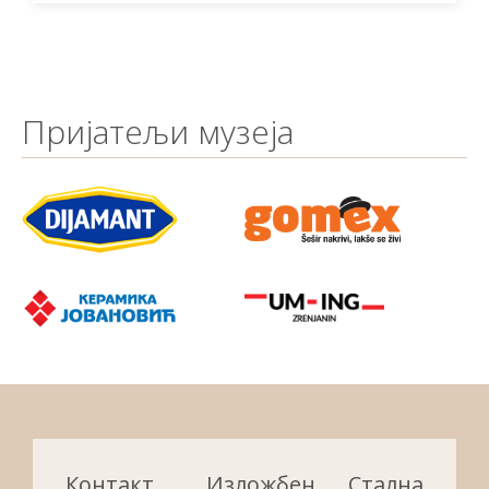
Пријатељи музеја
Контакт
Изложбени
Стална