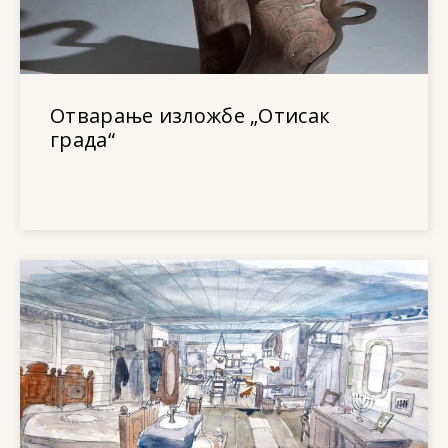
Отварање изложбе „Отисак
града“