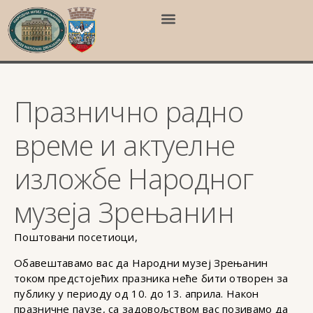
Празнично радно
време и актуелне
изложбе Народног
музеја Зрењанин
Поштовани посетиоци,
Обавештавамо вас да Народни музеј Зрењанин
током предстојећих празника неће бити отворен за
публику у периоду од 10. до 13. априла. Након
празничне паузе, са задовољством вас позивамо да