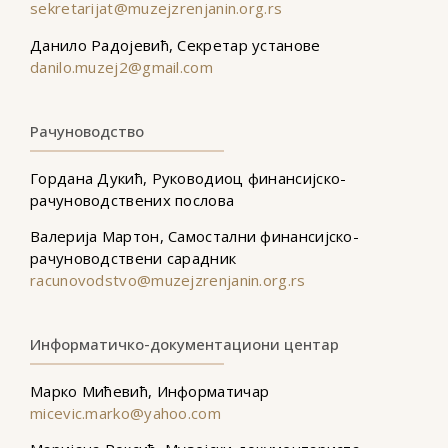
sekretarijat@muzejzrenjanin.org.rs
Данило Радојевић, Секретар установе
danilo.muzej2@gmail.com
Рачуноводство
Гордана Дукић, Руководиоц финансијско-
рачуноводствених послова
Валерија Мартон, Самостални финансијско-
рачуноводствени сарадник
racunovodstvo@muzejzrenjanin.org.rs
Информатичко-документациони центар
Марко Мићевић, Информатичар
micevic.marko@yahoo.com