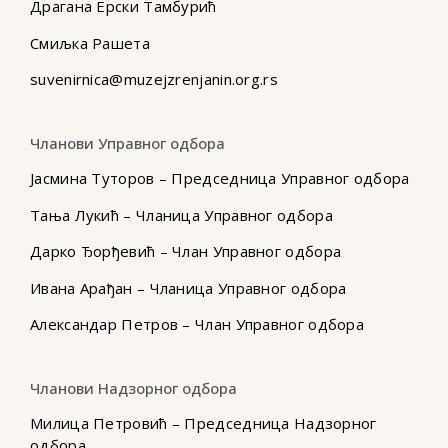
Драгана Ерски Тамбурић
Смиљка Рашета
suvenirnica@muzejzrenjanin.org.rs
Чланови Управног одбора
Јасмина Туторов – Председница Управног одбора
Тања Лукић – Чланица Управног одбора
Дарко Ђорђевић – Члан Управног одбора
Ивана Арађан – Чланица Управног одбора
Александар Петров – Члан Управног одбора
Чланови Надзорног одбора
Милица Петровић – Председница Надзорног
одбора