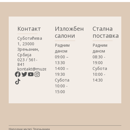
Контакт
Изложбени
Стална
салони
поставка
Суботићева
1, 23000
Радним
Радним
Зрењанин,
даном
даном
Србија
09:00 –
08:30 -
023 / 561-
13:30
19:00
841
14:00 –
Субота
kontakt@muzejzrenjanin.org.rs
19:30
10:00 -
Субота
14:30
10:00 -
15:00
Народни музеј Зрењанин