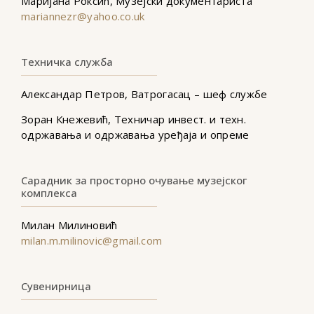
Маријана Роксић, Музејски документариста
mariannezr@yahoo.co.uk
Техничка служба
Александар Петров, Ватрогасац – шеф службе
Зоран Кнежевић, Техничар инвест. и техн.
одржавања и одржавања уређаја и опреме
Сарадник за просторно очување музејског
комплекса
Милан Милиновић
milan.m.milinovic@gmail.com
Сувенирница