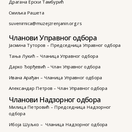
Драгана Ерски Тамбурић
Смиљка Рашета
suvenirnica@muzejzrenjanin.org.rs
Чланови Управног одбора
Јасмина Туторов – Председница Управног одбора
Тања Лукић – Чланица Управног одбора
Дарко Ђорђевић – Члан Управног одбора
Ивана Арађан – Чланица Управног одбора
Александар Петров – Члан Управног одбора
Чланови Надзорног одбора
Милица Петровић – Председница Надзорног
одбора
Ибоја Шуљко – Чланица Надзорног одбора