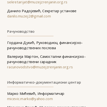
sekretarijat@muzejzrenjanin.org.rs
Данило Радојевић, Секретар установе
danilo.muzej2@gmail.com
Рачуноводство
Гордана Дукић, Руководиоц финансијско-
рачуноводствених послова
Валерија Мартон, Самостални финансијско-
рачуноводствени сарадник
racunovodstvo@muzejzrenjanin.org.rs
Информатичко-документациони центар
Марко Мићевић, Информатичар
micevic.marko@yahoo.com