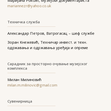
Маријана Роксић, Музејски документариста
mariannezr@yahoo.co.uk
Техничка служба
Александар Петров, Ватрогасац – шеф службе
Зоран Кнежевић, Техничар инвест. и техн.
одржавања и одржавања уређаја и опреме
Сарадник за просторно очување музејског
комплекса
Милан Милиновић
milan.m.milinovic@gmail.com
Сувенирница