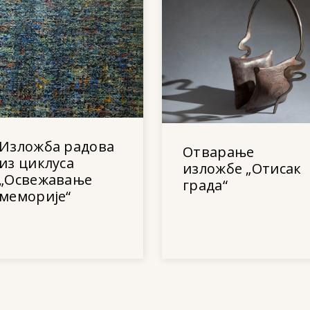
Изложба радова
Отварање
из циклуса
изложбе „Отисак
„Освежавање
града“
меморије“