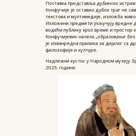
Поставка представља дубинско истражи
Конфучије је оставио дубок траг не сам
текстова и мултимедије, изложба живо
Изложени предмети укључују вредне др
водећи публику кроз време и простор 
Конфучијевих начела „образовање без 
је изванредна прилика за дијалог са 
филозофије и културе.
Надлежни кустос у Народном музеју Зр
2025. године.