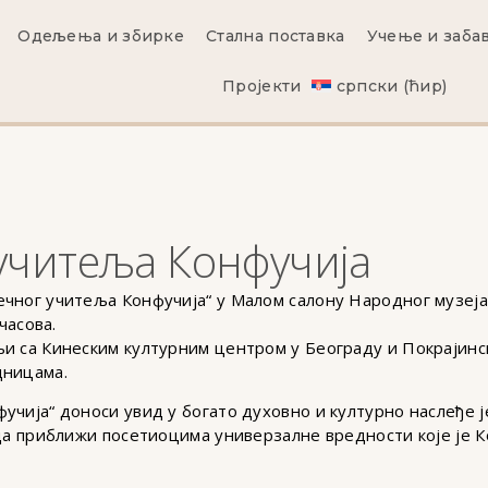
Одељења и збирке
Стална поставка
Учење и заба
Пројекти
српски (ћир)
 учитеља Конфучија
чног учитеља Конфучија“ у Малом салону Народног музеја
часова.
и са Кинеским културним центром у Београду и Покрајинск
дницама.
учија“ доноси увид у богато духовно и културно наслеђе ј
 да приближи посетиоцима универзалне вредности које је К