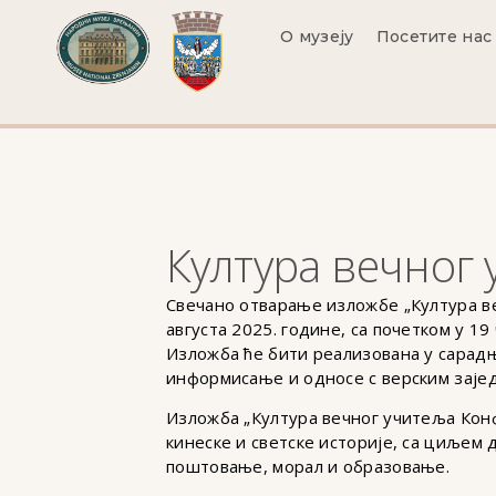
О музеју
Посетите нас
Култура вечног
Свечано отварање изложбе „Култура ве
августа 2025. године, са почетком у 19 
Изложба ће бити реализована у сарадњ
информисање и односе с верским заје
Изложба „Култура вечног учитеља Конф
кинеске и светске историје, са циљем
поштовање, морал и образовање.