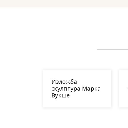
Изложба
скулптура Марка
Вукше