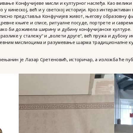
вање Конфучијеве мисли и културног наслеђа. Као велики
о у кинеској, већ и у светској историји. Кроз интерактиван
писно представља Конфучијев живот, његову образовну фи
евне књиге и списе, ритуалне посуде, портрете и саврем
како би доживела ширину и дубину конфучијанске културе. 
разлике у сталежу“ и „волети друге“, већ пружа и дубоку 
древним мислиоцима и разумевање шарма традиционалне ку
ењанин је Лазар Сретеновић, историчар, а изложба ће пуб