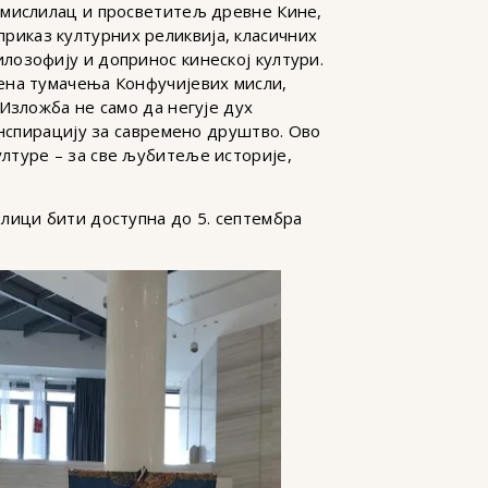
 мислилац и просветитељ древне Кине,
 приказ културних реликвија, класичних
лозофију и допринос кинеској култури.
ена тумачења Конфучијевих мисли,
Изложба не само да негује дух
инспирацију за савремено друштво. Ово
лтуре – за све љубитеље историје,
лици бити доступна до 5. септембра