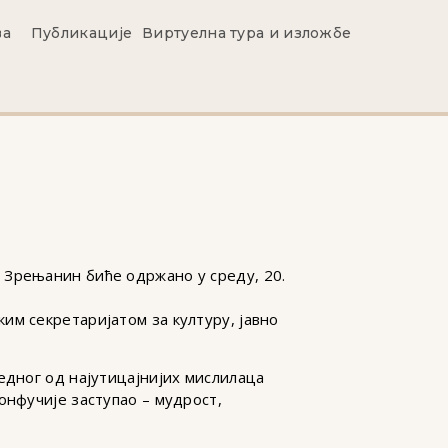
ва
Публикације
Виртуелна тура и изложбе
 Зрењанин биће одржано у среду, 20.
им секретаријатом за културу, јавно
едног од најутицајнијих мислилаца
онфучије заступао – мудрост,