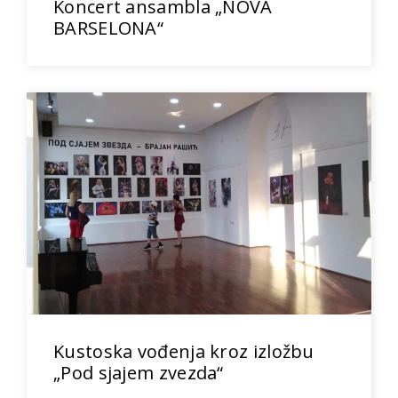
Koncert ansambla „NOVA
BARSELONA“
Kustoska vođenja kroz izložbu
„Pod sjajem zvezda“