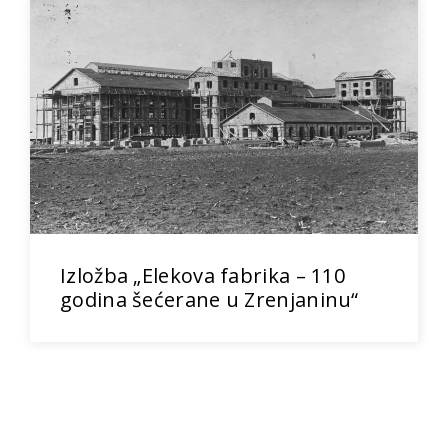
Izložba „Elekova fabrika – 110
godina šećerane u Zrenjaninu“