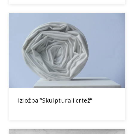
Izložba “Skulptura i crtež”