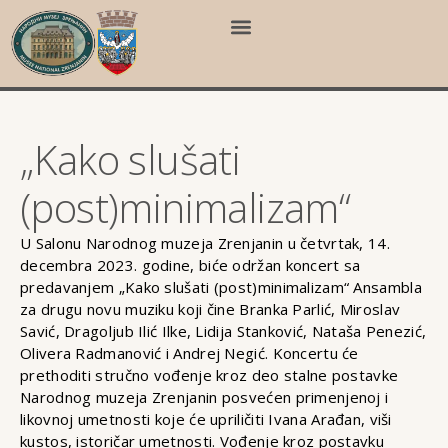
„Kako slušati
(post)minimalizam“
U Salonu Narodnog muzeja Zrenjanin u četvrtak, 14.
decembra 2023. godine, biće održan koncert sa
predavanjem „Kako slušati (post)minimalizam“ Ansambla
za drugu novu muziku koji čine Branka Parlić, Miroslav
Savić, Dragoljub Ilić Ilke, Lidija Stanković, Nataša Penezić,
Olivera Radmanović i Andrej Negić. Koncertu će
prethoditi stručno vođenje kroz deo stalne postavke
Narodnog muzeja Zrenjanin posvećen primenjenoj i
likovnoj umetnosti koje će upriličiti Ivana Arađan, viši
kustos, istoričar umetnosti. Vođenje kroz postavku