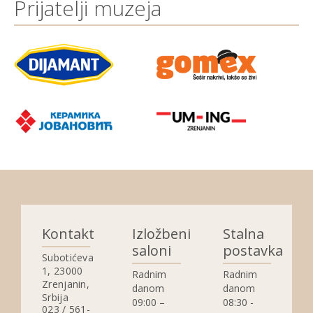
Prijatelji muzeja
Kontakt
Izložbeni
Stalna
saloni
postavka
Subotićeva
1, 23000
Radnim
Radnim
Zrenjanin,
danom
danom
Srbija
09:00 –
08:30 -
023 / 561-