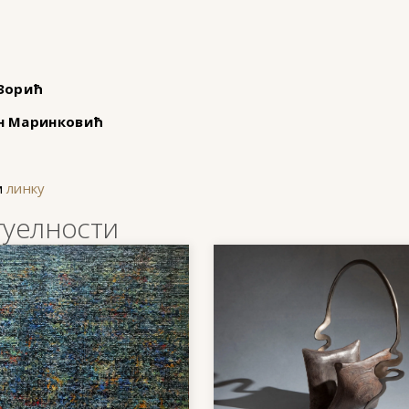
 Зорић
н Маринковић
м
линку
туелности