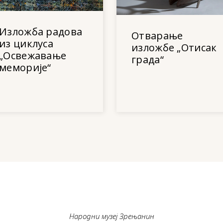
Изложба радова
Отварање
из циклуса
изложбе „Отисак
„Освежавање
града“
меморије“
Народни музеј Зрењанин