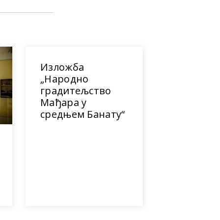
Изложба
„Народно
градитељство
Мађара у
средњем Банату“