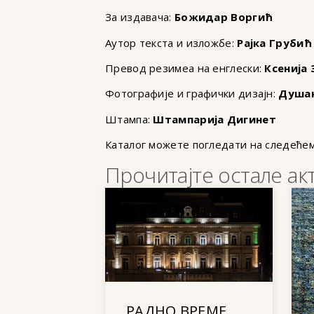
За издавача:
Божидар Воргић
Аутор текста и изложбе:
Рајка Грубић
Превод резимеа на енглески:
Ксенија
Фотографије и графички дизајн:
Душа
Штампа:
Штампарија Дигинет
Каталог можете погледати на следеће
Прочитајте остале ак
РАДНО ВРЕМЕ