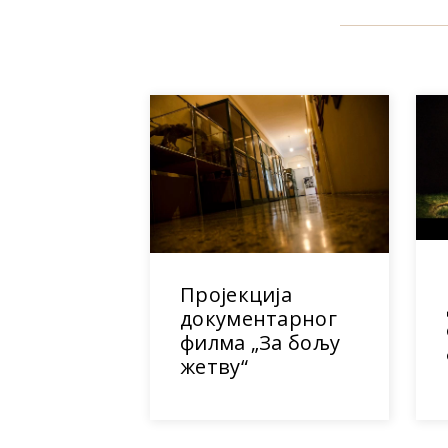
Пројекција
документарног
филма „За бољу
жетву“