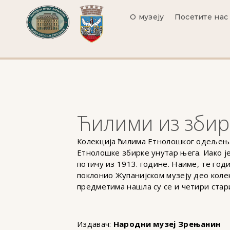
О музеју
Посетите нас
Ћилими из збир
Колекција ћилима Етнолошког одељења
Етнолошке збирке унутар њега. Иако је
потичу из 1913. године. Наиме, те го
поклонио Жупанијском музеју део коле
предметима нашла су се и четири стар
Издавач:
Народни музеј Зрењанин