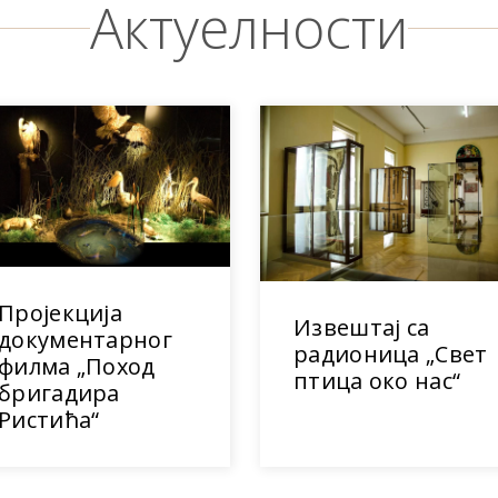
Актуелности
Пројекција
Извештај са
документарног
радионица „Свет
филма „Поход
птица око нас“
бригадира
Ристића“