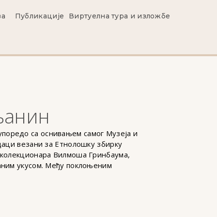
ва
Публикације
Виртуелна тура и изложбе
њанин
упоредо са оснивањем самог Музеја и
одаци везани за Етнолошку збирку
и колекционара Вилмоша Гринбаума,
чаним укусом. Међу поклоњеним