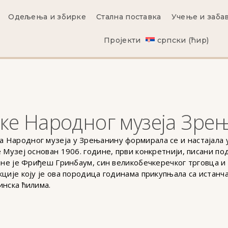
Одељења и збирке
Стална поставка
Учење и заба
Пројекти
српски (ћир)
ке Народног музеја Зре
 Народног музеја у Зрењанину формирала се и настајала 
 Музеј основан 1906. године, први конкретнији, писани п
дине је Фриђеш Гринбаум, син великобечкеречког трговца 
кције коју је ова породица годинама прикупњала са истан
инска ћилима.