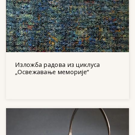
Изложба радова из циклуса
„Освежавање меморије“