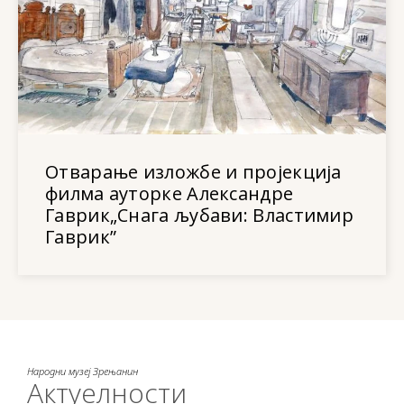
Отварање изложбе и пројекција
филма ауторке Александре
Гаврик„Снага љубави: Властимир
Гаврик”
Народни музеј Зрењанин
Актуелности