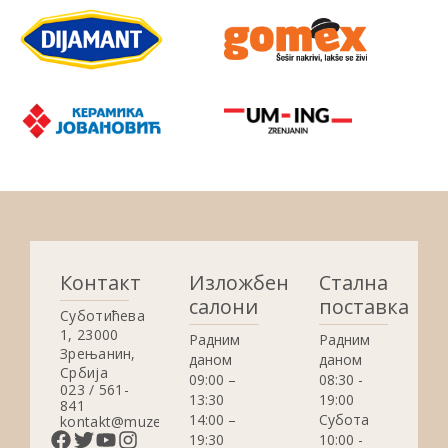
Контакт
Изложбени
Стална
салони
поставка
Суботићева
1, 23000
Радним
Радним
Зрењанин,
даном
даном
Србија
09:00 –
08:30 -
023 / 561-
13:30
19:00
841
14:00 –
Субота
kontakt@muzejzrenjanin.org.rs
19:30
10:00 -