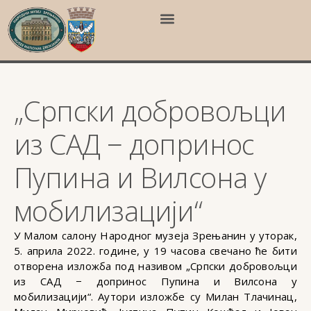
„Српски добровољци
из САД − допринос
Пупина и Вилсона у
мобилизацији“
У Малом салону Народног музеја Зрењанин у уторак,
5. априла 2022. године, у 19 часова свечано ће бити
отворена изложба под називом „Српски добровољци
из САД − допринос Пупина и Вилсона у
мобилизацији“. Аутори изложбе су Милан Тлачинац,