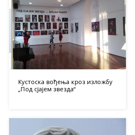
Кустоска вођења кроз изложбу
„Под сјајем звезда“