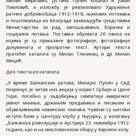
Милан Мирковић, Јустина Пупин Кошћал и Јован
Павловић, а изложбу је реализовало Удружење
ратних добровоЉаца 1912-1918, њихових потомака
и поштовалаца из Београда захваљујући средствима
Министарства за рад, запошљавање, борачка и
социјална питања. Поставка обухвата 20 паноа на
којима је су приказане фотографије, фотографије
докумената и пропратни текст. Аутори текста
пратећег каталога су Милан Тлачинац и др Милан
Мицић.
Део текста из каталога:
„У време Балканских ратова, Михајло Пупин у САД
покренуо је читав низ акција у корист Србије и Црне
Горе, посебно у задобијању симпатија америчког
јавног мњења, држањем предавања и писањем и
објављивањем новинских чланака. Чувени су његови
иступи били у Центурy клубу у Њујорку, у излагању
„Балканска револуција и Аустрија 23. новембра 1912.
године, као и на свесловенском збору у Карнеги холу.