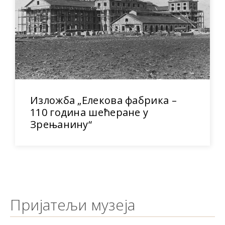
Изложба „Елекова фабрика –
110 година шећеране у
Зрењанину“
Пријатељи музеја