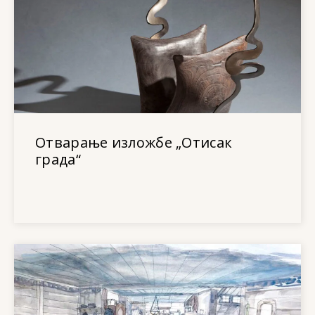
Отварање изложбе „Отисак
града“