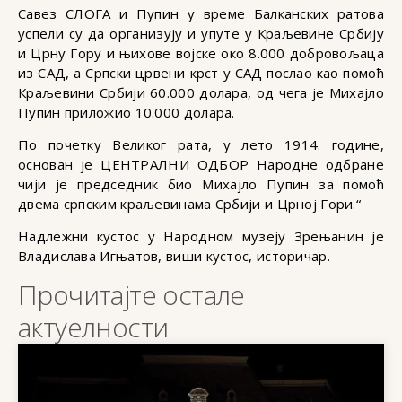
Савез СЛОГА и Пупин у време Балканских ратова
успели су да организују и упуте у Краљевине Србију
и Црну Гору и њихове војске око 8.000 добровољаца
из САД, а Српски црвени крст у САД послао као помоћ
Краљевини Србији 60.000 долара, од чега је Михајло
Пупин приложио 10.000 долара.
По почетку Великог рата, у лето 1914. године,
основан је ЦЕНТРАЛНИ ОДБОР Народне одбране
чији је председник био Михајло Пупин за помоћ
двема српским краљевинама Србији и Црној Гори.“
Надлежни кустос у Народном музеју Зрењанин је
Владислава Игњатов, виши кустос, историчар.
Прочитајте остале
актуелности