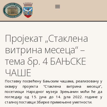
Пројекат „Стаклена
витрина месеца“ –
тема бр. 4 БАЊСКЕ
ЧАШЕ
Поставку посвећену Бањским чашама, реализовану у
оквиру пројекта “Стаклена витрина месеца”,
посетиоци Народног музеја Зрењанин моћи ће да
погледају од 15. јуна до 14. јула 2022. године у
сталној поставци Збирке примењене уметности.