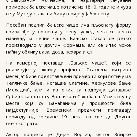
угравираним мотивима, а најстарији сачувани
примерак бањске чаше потиче из 1810. године и чува
се у Музеју стакла и бижутерије у Јаблонецу.
Посебан подтип бањске чаше има пљоснату форму
прилагођену ношењу у џепу, услед чега се често
називају и џепне чаше. Бањско стакло се ретко
производило у другим формама, али се ипак може
наћи у облику ваза, доза, пехара и сл.
На камерној поставци „Бањске чаше“, који се
реализује у оквиру пројекта „Стаклена витрина
месеца“ биће представљени примерци који потичу из
Тепличке бање, Рогашке Слатине, Херкулове бање
(Мехадиа), али и из оних са подручја данашње
Србије, као што су Врњачка и Сокобања. У питању су
места која су Банаћанима у прошлости била
најдоступније. Временски предмети припадају
периоду од средине 19. века, па све до Другог
светског рата.
Аутор пројекта је Дејан Воргић, кустос Збирке