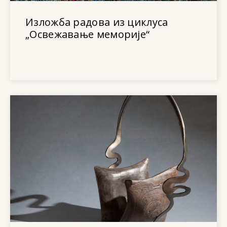
Изложба радова из циклуса
„Освежавање меморије“