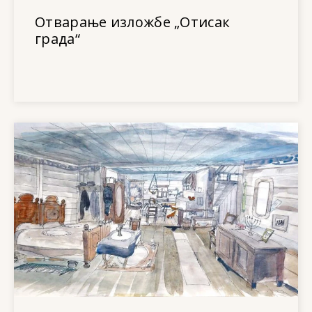
Отварање изложбе „Отисак
града“