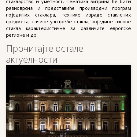
стакларство и уметност. Тематика витрина ће бити
разноврсна и представиће производни програм
појединих стаклара, технике израде стаклених
предмета, начине употребе стакла, поједине типове
стакла карактеристичне за различите европске
регионе и др.
Прочитајте остале
актуелности