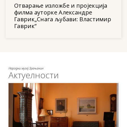
Отварање изложбе и пројекција
филма ауторке Александре
Гаврик„Снага љубави: Властимир
Гаврик”
Народни музеј Зрењанин
Актуелности