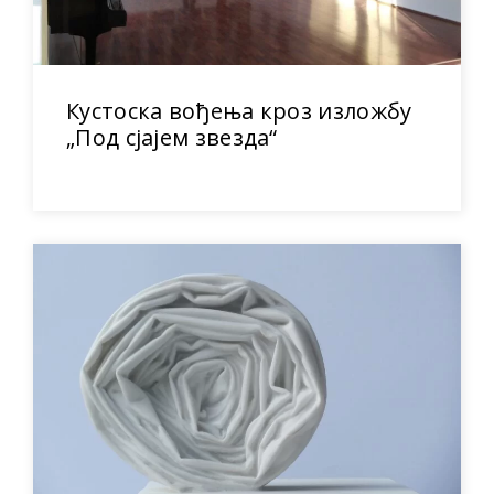
Кустоска вођења кроз изложбу
„Под сјајем звезда“