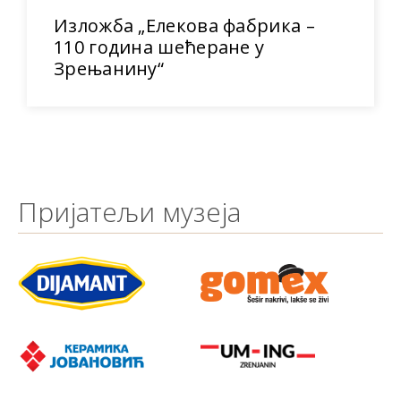
Изложба „Елекова фабрика –
110 година шећеране у
Зрењанину“
Пријатељи музеја