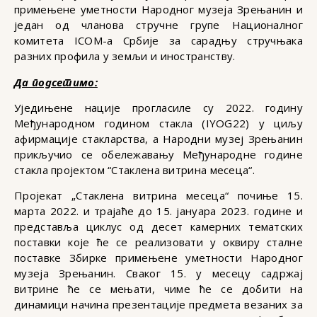
примењене уметности Народног музеја Зрењанин и
један од чланова стручне групе Националног
комитета ICOM-а Србије за сарадњу стручњака
разних профила у земљи и иностранству.
Да подсетимо:
Уједињене нације прогласиле су 2022. годину
Међународном годином стакла (IYOG22) у циљу
афирмације стакларства, а Народни музеј Зрењанин
прикључио се обележавању Међународне године
стакла пројектом “Стаклена витрина месеца“.
Пројекат „Стаклена витрина месеца“ почиње 15.
марта 2022. и трајаће до 15. јануара 2023. године и
представља циклус од десет камерних тематских
поставки које ће се реализовати у оквиру сталне
поставке Збирке примењене уметности Народног
музеја Зрењанин. Сваког 15. у месецу садржај
витрине ће се мењати, чиме ће се добити на
динамици начина презентације предмета везаних за