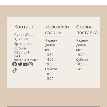
Контакт
Изложбени
Стална
салони
поставка
Суботићева
1, 23000
Радним
Радним
Зрењанин,
даном
даном
Србија
09:00 –
08:30 -
023 / 561-
13:30
19:00
841
14:00 –
Субота
kontakt@muzejzrenjanin.org.rs
19:30
10:00 -
Субота
14:30
10:00 -
15:00