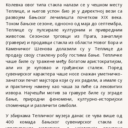
Колевка овог типа стакла налази се у чешком месту
Теплице, и његов успон био је у директној вези са
развојем бањског лечилишта почетком XIX века.
Током бањске сезоне, односно од маја до септембра,
Теплице су пулсирале културним и привредним
животом. Сезонски трговци из Прага, занатлије
(гравери) и продавци стакла из области Новог Бора и
Каменичког Шенова долазили су у Теплице да
продају своју стаклену робу гостима бање. Тепличке
чаше биле су тражене међу богатом аристократијом,
али их је куповао и грађански сталеж. Поред
сувенирског карактера чаше носе снажан уметничко-
занатски печат мајстора који су их радили, а имале су
и практичну намену као чаша за пиће са лековитих
извора. Најчешћи мотив за гравуре биле су зграде
бање, природни феномени, културно-историјски
споменици и различити симболи.
У збиркама Тепличког музеја данас се чува више од
400 комада бањског сувенирског стакла са