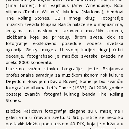
(Tina Turner), Ejmi Vajnhaus (Amy Winehouse), Robi
Vilijams (Robbie Williams), Madona (Madonna), bendovi
The Rolling Stones, U2 i mnogi drugi. Fotografije
muzičkih zvezda Brajana Rašića nalaze se u magazinima,
knjigama, na naslovnim stranama muzičkih albuma,
izložbama koje se priređuju širom sveta, dok te
fotografije ekskluzivno poseduje vodeća svetska
agencija Getty Images. U svojoj karijeri dugoj četiri
decenije, fotografisao je muzičke svetske zvezde na
preko 8000 koncerata.
Izuzetno važna stavka biografije, jeste Brajanova
profesionalna saradnja sa muzičkom ikonom rok kulture
Dejvidom Bouvijem (David Bowie), kome je bio zvanični
fotograf od albuma Let’s Dance (1983). Od 2006. godine
postaje zvanični fotograf kultnog benda The Rolling
Stones.
Izložbe Rašićevih fotografija izlagane su u muzejima i
galerijama u čitavom svetu. U Srbiji, ističe se nekoliko
postavki: izložba pod nazivom 40 PIX, koja je održana u