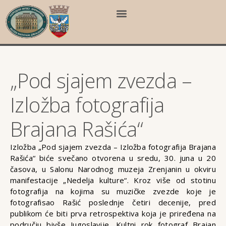
„Pod sjajem zvezda –
Izložba fotografija
Brajana Rašića“
Izložba „Pod sjajem zvezda – Izložba fotografija Brajana
Rašića“ biće svečano otvorena u sredu, 30. juna u 20
časova, u Salonu Narodnog muzeja Zrenjanin u okviru
manifestacije „Nedelja kulture“. Kroz više od stotinu
fotografija na kojima su muzičke zvezde koje je
fotografisao Rašić poslednje četiri decenije, pred
publikom će biti prva retrospektiva koja je priređena na
području bivše Jugoslavije. Kultni rok fotograf Brajan