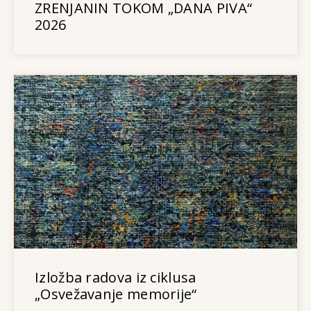
ZRENJANIN TOKOM „DANA PIVA“
2026
Izložba radova iz ciklusa
„Osvežavanje memorije“