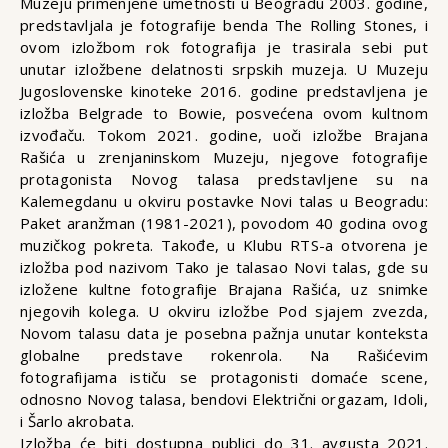
Muzeju primenjene umetnosti u Beogradu 2003. godine,
predstavljala je fotografije benda The Rolling Stones, i
ovom izložbom rok fotografija je trasirala sebi put
unutar izložbene delatnosti srpskih muzeja. U Muzeju
Jugoslovenske kinoteke 2016. godine predstavljena je
izložba Belgrade to Bowie, posvećena ovom kultnom
izvođaču. Tokom 2021. godine, uoči izložbe Brajana
Rašića u zrenjaninskom Muzeju, njegove fotografije
protagonista Novog talasa predstavljene su na
Kalemegdanu u okviru postavke Novi talas u Beogradu:
Paket aranžman (1981-2021), povodom 40 godina ovog
muzičkog pokreta. Takođe, u Klubu RTS-a otvorena je
izložba pod nazivom Tako je talasao Novi talas, gde su
izložene kultne fotografije Brajana Rašića, uz snimke
njegovih kolega. U okviru izložbe Pod sjajem zvezda,
Novom talasu data je posebna pažnja unutar konteksta
globalne predstave rokenrola. Na Rašićevim
fotografijama ističu se protagonisti domaće scene,
odnosno Novog talasa, bendovi Električni orgazam, Idoli,
i Šarlo akrobata.
Izložba će biti dostupna publici do 31. avgusta 2021.