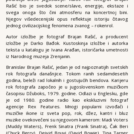
Rašić bio je svedok scene/slave, energije, ekstaze i
svega onoga što čini atmosferu na koncertnoj bini.
Njegov višedecenijski opus reflektuje istoriju čitavog
jednog civilizacijskog fenomena zvanog – rokenrol.
Autor izložbe je fotograf Brajan Rašić, a producent
izložbe je Darko Bađok. Kustoskinja izložbe i autorka
teksta u katalogu je Ivana Arađan, istoričarka umetnosti
iz Narodnog muzeja Zrenjanin.
Branislav Brajan Rašić, jedan je od najpoznatijih svetskih
rok fotografa današnjice. Tokom ranih sedamdesetih
godina, beleži rad lokalnih i gostujućih bendova. Karijeru
rok fotografa započeo je u jugoslovenskom muzičkom
časopisu Džuboks, 1979. godine. Odlazi u Englesku, gde
je od 1980. godine radio kao ekskluzivni fotograf
agencije Rex Features. Mnogi popularni izvođači i
muzičke ikone iz sveta pop, rok, džez, kantri i bluz
muzike ovekovečeni su njegovom kamerom: Madi Voters
(Muddy Waters), Frenk Sinatra (Frank Sinatra), Čak Beri
(Chuck Berry), Dejvid Bouvi (David Bowie), Tina Tarner