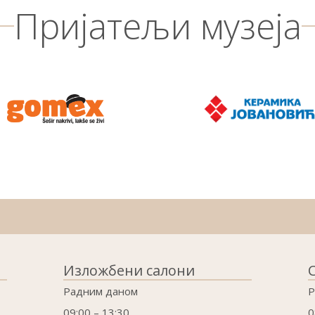
Пријатељи музеја
Изложбени салони
Радним даном
Р
09:00 – 13:30
0