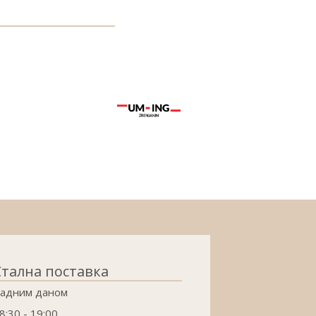
Стална поставка
адним даном
8:30 - 19:00