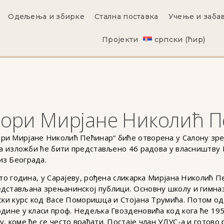
Одељења и збирке
Стална поставка
Учење и заба
Пројекти
српски (ћир)
ори Мирјане Николић П
и Мирјане Николић Пећинар“ биће отворена у Салону зрењ
 На изложби ће бити представљено 46 радова у власништв
из Београда.
сто година, у Сарајеву, рођена сликарка Мирјана Николић 
едстављана зрењанинској публици. Основну школу и гимна
рски курс код Васе Поморишца и Стојана Трумића. Потом о
одине у класи проф. Недељка Гвозденовића код кога ће 195
, коме ће се често враћати. Постаје члан УЛУС-а и готов