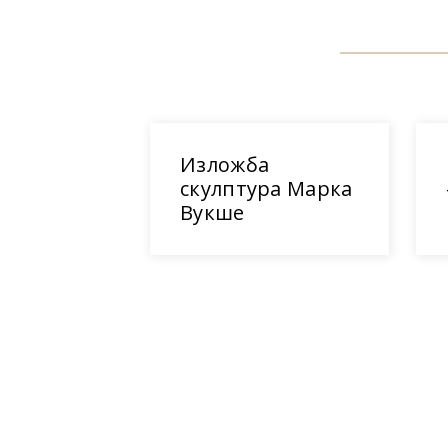
Изложба
скулптура Марка
Вукше