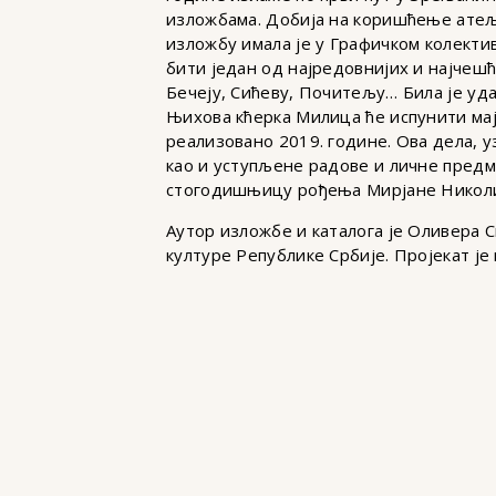
изложбама. Добија на коришћење атеље
изложбу имала је у Графичком колектив
бити један од најредовнијих и најчешћ
Бечеју, Сићеву, Почитељу… Била је у
Њихова кћерка Милица ће испунити ма
реализовано 2019. године. Ова дела, у
као и уступљене радове и личне пред
стогодишњицу рођења Мирјане Никол
Аутор изложбе и каталога је Оливера 
културе Републике Србије. Пројекат је