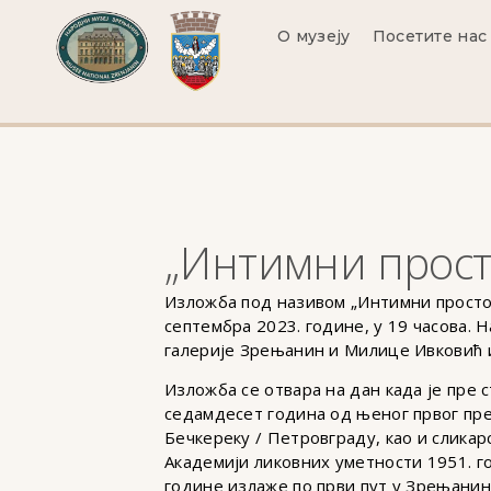
О музеју
Посетите нас
„Интимни прост
Изложба под називом „Интимни простор
септембра 2023. године, у 19 часова.
галерије Зрењанин и Милице Ивковић 
Изложба се отвара на дан када је пре 
седамдесет година од њеног првог пр
Бечкереку / Петровграду, као и слика
Академији ликовних уметности 1951. г
године излаже по први пут у Зрењанину