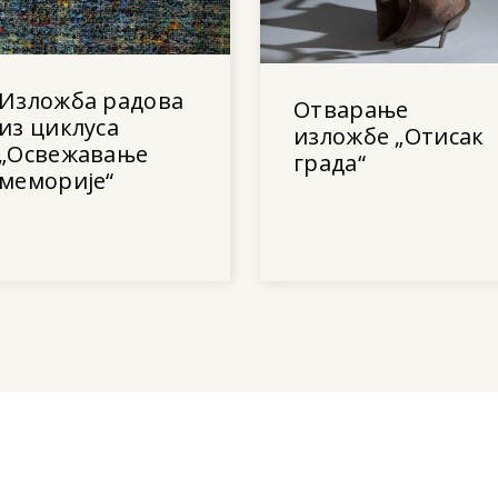
Изложба радова
Отварање
из циклуса
изложбе „Отисак
„Освежавање
града“
меморије“