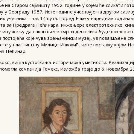
 на Старом сајмишту 1952. године у којем ће сликати гот
у у Београду 1957. Исте године учествује на другом сазиву
их учесника – чак 14 пута. Поред Ечке у наредним годинам
дата за Предрага Пећинара, инжењера електротехнике, си
јчину жељу да након њене смрти део слика буде поклоњен
з постојећа које чува зрењанински музеј, уз позајмљене с
мете у власништву Милице Ивковић, чине поставку којом 
ић Пећинар.
Скоко, виша кустоскиња-историчарка уметности. Реализаци
 помогла компанија Гомекс. Изложба траје до 6. новембра 2