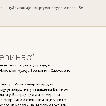
ва
Публикације
Виртуелна тура и изложбе
ећинар“
анинског музеја у среду, 6.
у Народног музеја Зрењанин, Савремене
Пећинар, обележавајући уједно
зију је завршила у тадашњем Великом
длази у Београд где дипломира на
3. завршити и специјализацију. Исте
о редовни излагач на њиховим групним