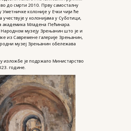
ово до смрти 2010. Прву самосталну
 Уметничке колоније у Ечки чији ће
а учествује у колонијама у Суботици,
на академика Младена Пећинара.
 Народном музеју Зрењанин што је и
лике из Савремене галерије Зрењанин,
Народни музеј Зрењанин обележава
ју изложбе је подржало Министарство
023. године.