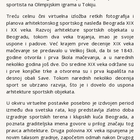
sportista na Olimpijskim igrama u Tokiju.
Treću celinu čini virtuelna izložba retkih fotografija i
planova arhitektonskog sportskog nasleđa Beograda XIX
i XX veka. Razvoj arhitekture sportskih objekata u
Beogradu, tokom dva veka trajanja, imao je svoje
uspone i padove. Već krajem prve decenije XIX veka
mačevanje se predavalo u Velikoj školi, da bi se 1843.
godine otvorila i prva škola mačevanja, a u narednih
nekoliko godina još dve. Do sredine XIX veka održane su
i prve konjičke trke a otvorena su i prva kupališta na
desnoj obali Save. Tokom narednih nekoliko decenija
sport se ubrzano razvija, što je i dovelo do uspona
arhitekture sportskih objekata.
U okviru virtuelne postavke posebno je izdvojen period
između dva svetska rata, koji predstavlja zlatno doba
izgradnje sportskih terena i klupskih kuća Beograda, a
poznata graditeljska imena govore u prilog značaju tog
pravca arhitekture. Druga polovina XX veka ispunjena je
novim talasom gradnje, započetim odmah nakon Drugog