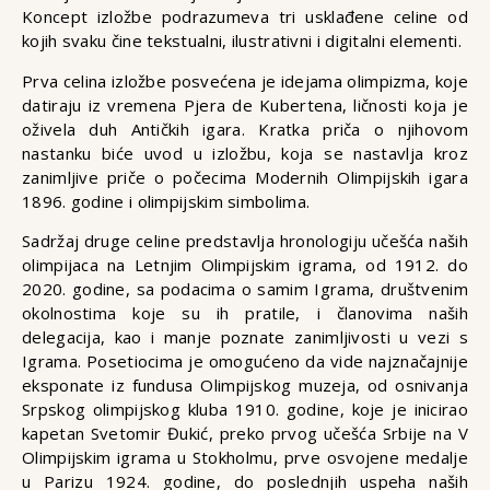
Koncept izložbe podrazumeva tri usklađene celine od
kojih svaku čine tekstualni, ilustrativni i digitalni elementi.
Prva celina izložbe posvećena je idejama olimpizma, koje
datiraju iz vremena Pjera de Kubertena, ličnosti koja je
oživela duh Antičkih igara. Kratka priča o njihovom
nastanku biće uvod u izložbu, koja se nastavlja kroz
zanimljive priče o počecima Modernih Olimpijskih igara
1896. godine i olimpijskim simbolima.
Sadržaj druge celine predstavlja hronologiju učešća naših
olimpijaca na Letnjim Olimpijskim igrama, od 1912. do
2020. godine, sa podacima o samim Igrama, društvenim
okolnostima koje su ih pratile, i članovima naših
delegacija, kao i manje poznate zanimljivosti u vezi s
Igrama. Posetiocima je omogućeno da vide najznačajnije
eksponate iz fundusa Olimpijskog muzeja, od osnivanja
Srpskog olimpijskog kluba 1910. godine, koje je inicirao
kapetan Svetomir Đukić, preko prvog učešća Srbije na V
Olimpijskim igrama u Stokholmu, prve osvojene medalje
u Parizu 1924. godine, do poslednjih uspeha naših