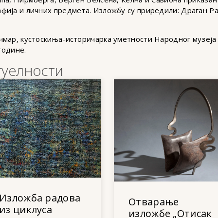
ија и личних предмета. Изложбу су приредили: Драган Ра
чмар, кустоскиња-историчарка уметности Народног музеја
године.
туелности
Изложба радова
Отварање
из циклуса
изложбе „Отисак