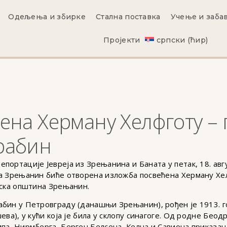
Одељења и збирке
Стална поставка
Учење и заба
Пројекти
српски (ћир)
ена Херману Хелфготу –
рабин
ортације Јевреја из Зрењанина и Баната у петак, 18. авгу
ја Зрењанин биће отворена изложба посвећена Херману Х
јска општина Зрењанин.
абин у Петровграду (данашњи Зрењанин), рођен је 1913. 
ва), у кући која је била у склопу синагоге. Од родне Беод
па, Нирмберга, Берген Белсена, Келна и Савиона приказан