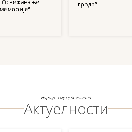
„Освежавање
града“
меморије“
Народни музеј Зрењанин
Актуелности