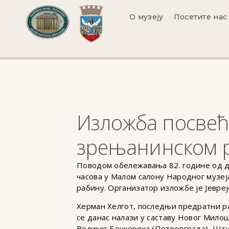
О музеју
Посетите нас
Изложба посвећ
зрењанинском 
Поводом обележавања 82. године од деп
часова у Малом салону Народног музе
рабину. Организатор изложбе је Јевре
Херман Хелгот, последњи предратни р
се данас налази у саставу Новог Милоше
Великог Бечкерека (Петровграда), Шти