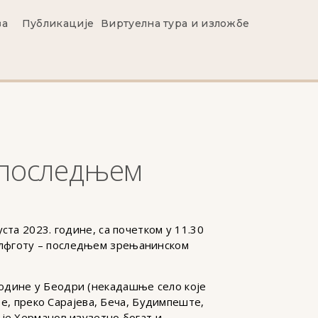
ва
Публикације
Виртуелна тура и изложбе
 последњем
ста 2023. године, са почетком у 11.30
елфготу – последњем зрењанинском
године у Беодри (некадашње село које
ре, преко Сарајева, Беча, Будимпеште,
 је Херманов изузетно богат и