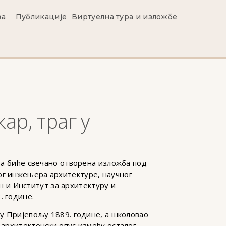
ва
Публикације
Виртуелна тура и изложбе
ар, траг у
ова биће свечано отворена изложба под
ог инжењера архитектуре, научног
 и Институт за архитектуру и
. године.
 у Пријепољу 1889. године, а школовао
 архитектонски опус између осталог