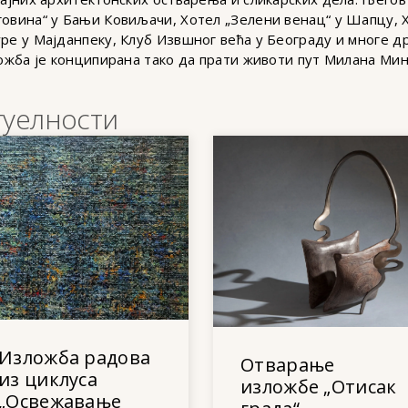
говина“ у Бањи Ковиљачи, Хотел „Зелени венац“ у Шапцу, 
ре у Мајданпеку, Клуб Извшног већа у Београду и многе др
ложба је конципирана тако да прати животи пут Милана Мин
туелности
Изложба радова
Отварање
из циклуса
изложбе „Отисак
„Освежавање