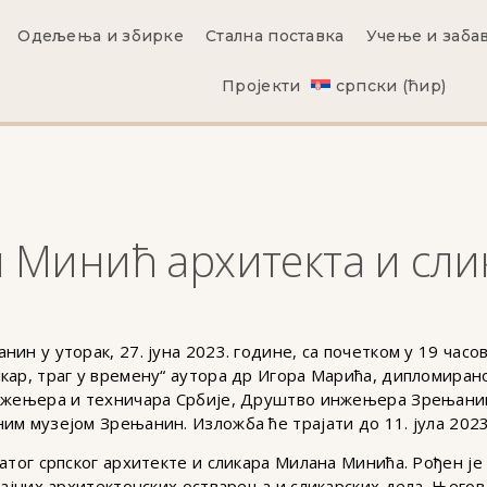
Одељења и збирке
Стална поставка
Учење и заба
Пројекти
српски (ћир)
Минић архитекта и слик
ин у уторак, 27. јуна 2023. године, са почетком у 19 час
кар, траг у времену“ аутора др Игора Марића, дипломиран
инжењера и техничара Србије, Друштво инжењера Зрењанин
м музејом Зрењанин. Изложба ће трајати до 11. јула 2023
атог српског архитекте и сликара Милана Минића. Рођен је
чајних архитектонских остварења и сликарских дела. Његов