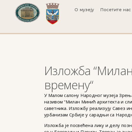
О музеју
Посетите нас
Изложба “Милан 
времену“
У Малом салону Народног музеја Зрењан
називом “Милан Минић архитекта и сли
саветника. Изложбу реализују Савез 
урбанизам Србије у сарадњи са Народни
Изложба је посвећена лику и делу позн
се у Београду и Паризу. Творац је зна