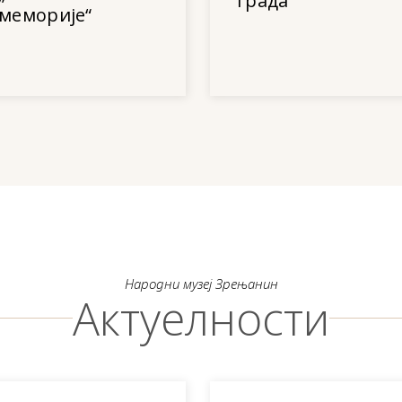
града“
меморије“
Народни музеј Зрењанин
Актуелности