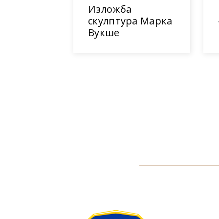
Изложба
скулптура Марка
Вукше