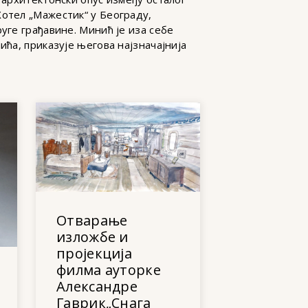
Хотел „Мажестик“ у Београду,
уге грађавине. Минић је иза себе
ића, приказује његова најзначајнија
Отварање
изложбе и
пројекција
филма ауторке
Александре
Гаврик„Снага