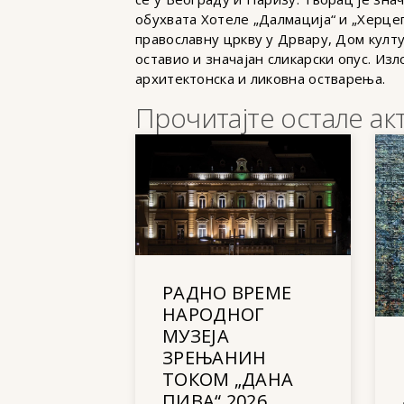
обухвата Хотеле „Далмација“ и „Херце
православну цркву у Дрвару, Дом култу
оставио и значајан сликарски опус. Из
архитектонска и ликовна остварења.
Прочитајте остале ак
РАДНО ВРЕМЕ
НАРОДНОГ
МУЗЕЈА
ЗРЕЊАНИН
ТОКОМ „ДАНА
ПИВА“ 2026