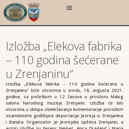
Izložba „Elekova fabrika
– 110 godina šećerane
u Zrenjaninu“
Izložba „Elekova fabrika – 110 godina šećerane u
Zrenjaninu“ biće otvorena u sredu, 18. avgusta 2021.
godine, sa početkom u 12 časova u prostoru Malog
salona Narodnog muzeja Zrenjanin. Izložba će biti
otvorena u sklopu obeležavanja komemoracije povodom
osamdesete godišnjice deportacije Jevreja iz Zrenjanina
i Banata. Organizator je Jevrejska opština Zrenjanin, a
autori izložbe su Ferenc Nemet, Anica Draganić i Maria