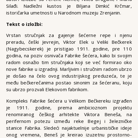
Silađi. Nadležni kustos je Biljana Dimkić Krčmar,
istoričarka umetnosti u Narodnom muzeju Zrenjanin.
Tekst o izložbi:
Vrstan stručnjak za gajenje šećerne repe i njenu
preradu, češki Jevrejin, Viktor Elek u Veliki Bečkerek
(Nagybecskerek) je pristigao 1911. godine, pre 110
godina, na poziv osnivača Fabrike šećera, kako bi svojim
radom osnažio tim stručnjaka koji se već formirao oko
nove fabrike u izgradnji. Marljivim i stručnim radom ubrzo
je došao na čelo ovog industrijskog preduzeća, te je
među bečkerečanima postao sinonim za šećeranu, koju
su ubrzo prozvali Elekovom fabrikom.
Kompleks Fabrike šećera u Velikom Bečkereku izgrađen
je 1911. godine, prema ambicioznom projektu
renomiranog češkog arhitekte Viktora Beneša, na
perifernom potezu između reke Begej i železničke
stanice Fabrika. Sledeći najaktuelnije urbanističke ideje
onog vremena, Beneš je kreirao izuzetnu prostorno-