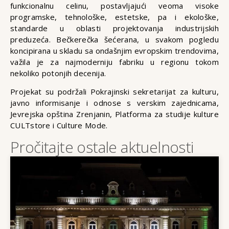
funkcionalnu celinu, postavljajući veoma visoke
programske, tehnološke, estetske, pa i ekološke,
standarde u oblasti projektovanja industrijskih
preduzeća. Bečkerečka šećerana, u svakom pogledu
koncipirana u skladu sa ondašnjim evropskim trendovima,
važila je za najmoderniju fabriku u regionu tokom
nekoliko potonjih decenija.
Projekat su podržali Pokrajinski sekretarijat za kulturu,
javno informisanje i odnose s verskim zajednicama,
Jevrejska opština Zrenjanin, Platforma za studije kulture
CULTstore i Culture Mode.
Pročitajte ostale aktuelnosti