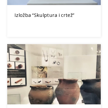
Izložba “Skulptura i crtež”