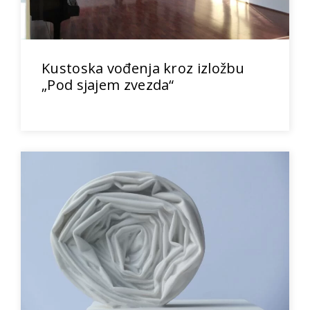
Kustoska vođenja kroz izložbu
„Pod sjajem zvezda“