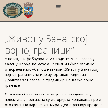
„Живот у Банатској
војној граници”
У петак, 24. фебруара 2023. године, у 19 часова у
Салону Народног музеја Зрењанин биће свечано
отворена изложба под називом „Живот у Банатској
војној граници”, чији је аутор Иван Радић из
Друштва за неговање традиције Банатске војне
границе.
Ова изложба по много чему је несвакидашња, у
првом делу приказана су историјска дешавања пре и
око самог Пожаревачког мира. Део о развоју предела