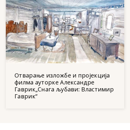
Отварање изложбе и пројекција
филма ауторке Александре
Гаврик„Снага љубави: Властимир
Гаврик”