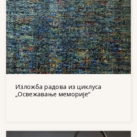
Изложба радова из циклуса
„Освежавање меморије“