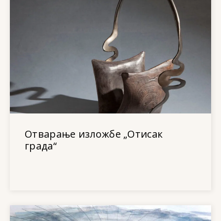
Отварање изложбе „Отисак
града“