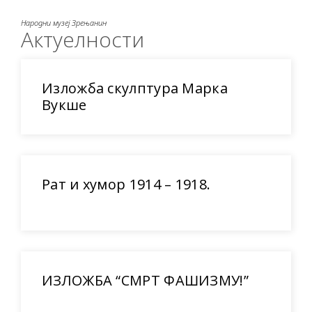
Народни музеј Зрењанин
Актуелности
Изложба скулптура Марка
Вукше
Рат и хумор 1914 – 1918.
ИЗЛОЖБА “СМРТ ФАШИЗМУ!”