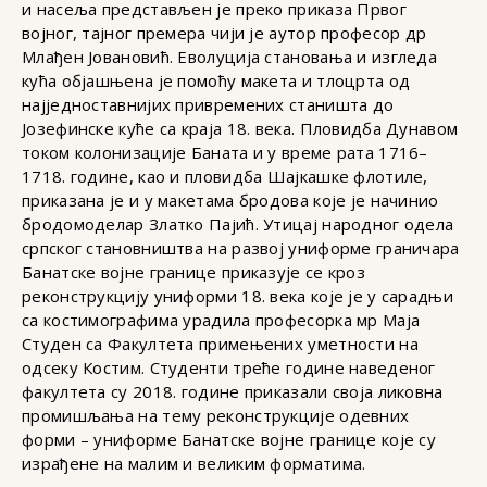
и насеља представљен је преко приказа Првог
војног, тајног премера чији је аутор професор др
Млађен Јовановић. Еволуција становања и изгледа
кућа објашњена је помоћу макета и тлоцрта од
најједноставнијих привремених станишта до
Јозефинске куће са краја 18. века. Пловидба Дунавом
током колонизације Баната и у време рата 1716–
1718. године, као и пловидба Шајкашке флотиле,
приказана је и у макетама бродова које је начинио
бродомоделар Златко Пајић. Утицај народног одела
српског становништва на развој униформе граничара
Банатске војне границе приказује се кроз
реконструкцију униформи 18. века које је у сарадњи
са костимографима урадила професорка мр Маја
Студен са Факултета примењених уметности на
одсеку Костим. Студенти треће године наведеног
факултета су 2018. године приказали своја ликовна
промишљања на тему реконструкције одевних
форми – униформе Банатске војне границе које су
израђене на малим и великим форматима.