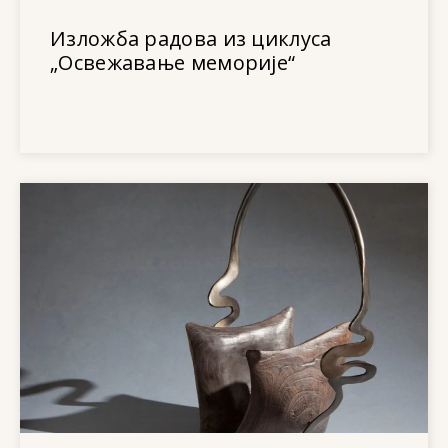
Изложба радова из циклуса
„Освежавање меморије“