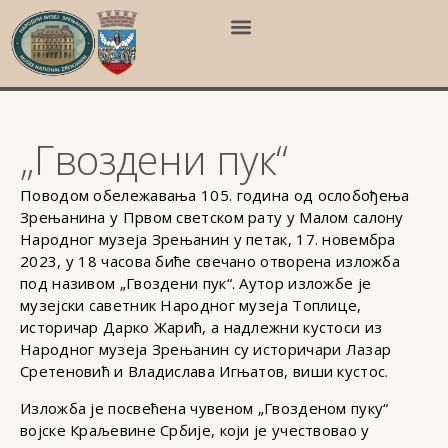
„Гвоздени пук“
Поводом обележавања 105. година од ослобођења
Зрењанина у Првом светском рату у Малом салону
Народног музеја Зрењанин у петак, 17. новембра
2023, у 18 часова биће свечано отворена изложба
под називом „Гвоздени пук“. Аутор изложбе је
музејски саветник Народног музеја Топлице,
историчар Дарко Жарић, а надлежни кустоси из
Народног музеја Зрењанин су историчари Лазар
Сретеновић и Владислава Игњатов, виши кустос.
Изложба је посвећена чувеном „Гвозденом пуку“
војске Краљевине Србије, који је учествовао у