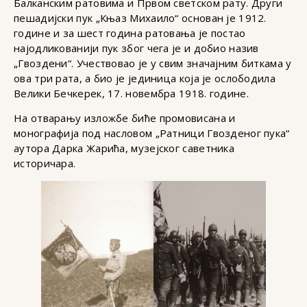
Балканским ратовима и Првом светском рату. Други
пешадијски пук „Књаз Михаило“ основан је 1912.
године и за шест година ратовања је постао
најодликованији пук због чега је и добио назив
„Гвоздени“. Учествовао је у свим значајним биткама у
ова три рата, а био је јединица која је ослободила
Велики Бечкерек, 17. новембра 1918. године.
На отварању изложбе биће промовисана и
монографија под насловом „Ратници Гвозденог пука“
аутора Дарка Жарића, музејског саветника
историчара.