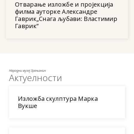
Отварање изложбе и пројекција
филма ауторке Александре
Гаврик„Снага љубави: Властимир
Гаврик”
Народни музеј Зрењанин
Актуелности
Изложба скулптура Марка
Вукше