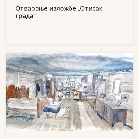
Отварање изложбе „Отисак
града“