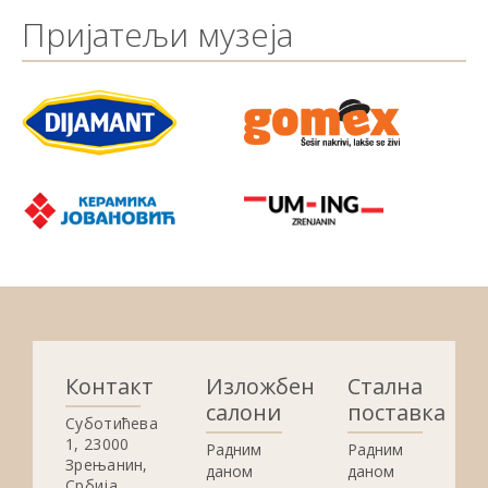
Пријатељи музеја
Контакт
Изложбени
Стална
салони
поставка
Суботићева
1, 23000
Радним
Радним
Зрењанин,
даном
даном
Србија