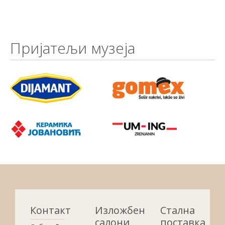
Пријатељи музеја
Контакт
Изложбени
Стална
салони
поставка