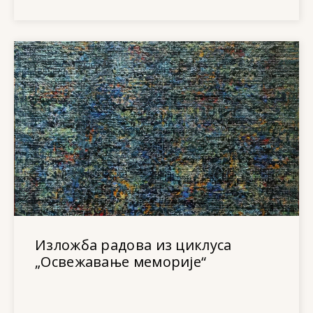
Изложба радова из циклуса
„Освежавање меморије“