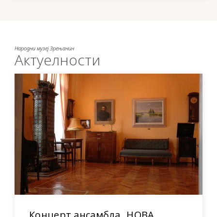
Народни музеј Зрењанин
Актуелности
Концерт ансамбла „НОВА