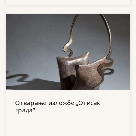
Отварање изложбе „Отисак
града“