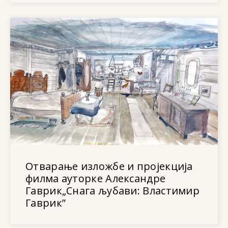
Отварање изложбе и пројекција
филма ауторке Александре
Гаврик„Снага љубави: Властимир
Гаврик”