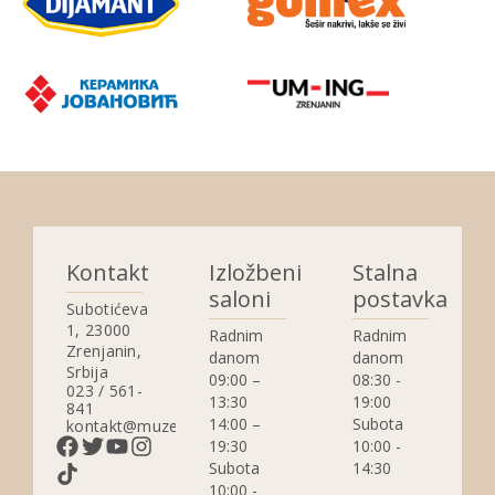
Kontakt
Izložbeni
Stalna
saloni
postavka
Subotićeva
1, 23000
Radnim
Radnim
Zrenjanin,
danom
danom
Srbija
09:00 –
08:30 -
023 / 561-
13:30
19:00
841
14:00 –
Subota
kontakt@muzejzrenjanin.org.rs
19:30
10:00 -
Subota
14:30
10:00 -