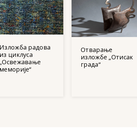
Изложба радова
Отварање
из циклуса
изложбе „Отисак
„Освежавање
града“
меморије“