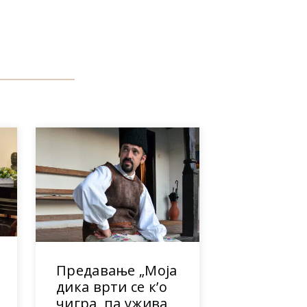
Предавање „Моја
дика врти се к’о
чигра, па ужива