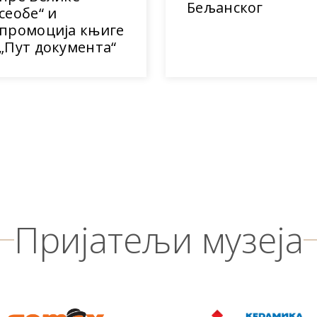
Бељанског
сеобе“ и
промоција књиге
„Пут документа“
Пријатељи музеја