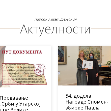
Народни музеј Зрењанин
Актуелности
54. додела
Предавање
Награде Спомен-
„Срби у Угарској
збирке Павла
пре Велике