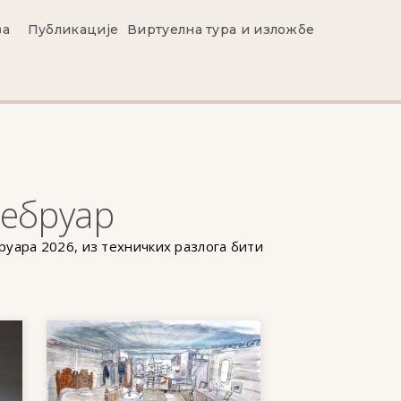
ва
Публикације
Виртуелна тура и изложбе
фебруар
уара 2026, из техничких разлога бити