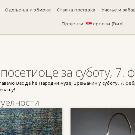
Одељења и збирке
Стална поставка
Учење и заба
Пројекти
српски (ћир)
осетиоце за суботу, 7. 
вамо Вас да ће Народни музеј Зрењанин у суботу, 7. фебр
мевању!
туелности