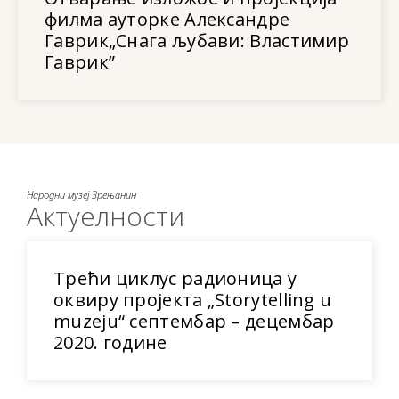
филма ауторке Александре
Гаврик„Снага љубави: Властимир
Гаврик”
Народни музеј Зрењанин
Актуелности
Трећи циклус радионица у
оквиру пројекта „Storytelling u
muzeju“ септембар – децембар
2020. године