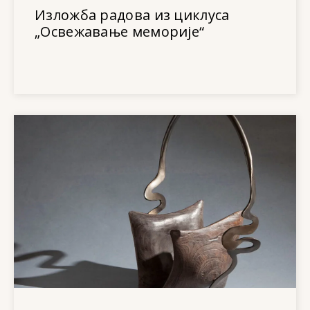
Изложба радова из циклуса
„Освежавање меморије“