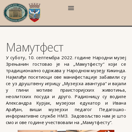
Мамутфест
У суботу, 10. септембра 2022. године Народни музеј
Зрењанин гостовао је на „Мамутфесту“ који се
традиционално одржава у Народном музеју Кикинда.
Најмлађи посетиоци ове манифестације забавили су
се уз друштвену игрицу „Музејска авантура“ и вајали
у глини мотиве праисторијских животиња,
неолитских посуда и друго. Радионицу су водиле
Александра Курјак, музејски едукатор и Ивана
Арађан, виши музејски педагог Педагошко-
информативне службе НМЗ. Задовољство нам је што
смо и ове године учествовали на „Мамутфесту“.