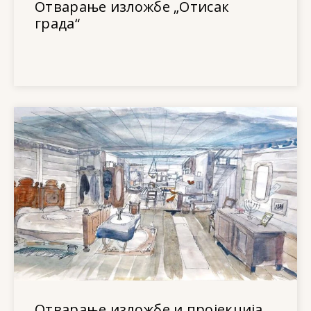
Отварање изложбе „Отисак
града“
Отварање изложбе и пројекција