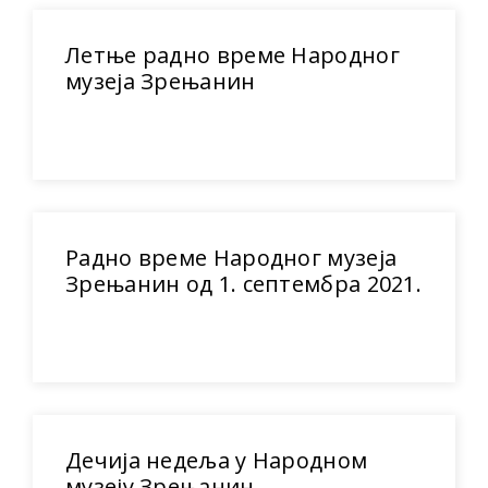
Летње радно време Народног
музеја Зрењанин
Радно време Народног музеја
Зрењанин од 1. септембра 2021.
Дечија недеља у Народном
музеју Зрењанин