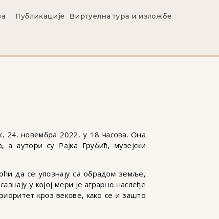
ва
Публикације
Виртуелна тура и изложбе
, 24. новембра 2022, у 18 часова. Она
 а аутори су Рајка Грубић, музејски
оћи да се упознају са обрадом земље,
азнају у којој мери је аграрно наслеђе
риоритет кроз векове, како се и зашто