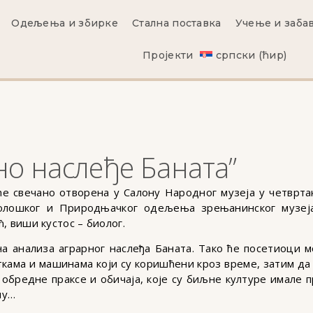
Одељења и збирке
Стална поставка
Учење и заба
Пројекти
српски (ћир)
но наслеђе Баната”
е свечано отворена у Салону Народног музеја у четвртак
олошког и Природњачког одељења зрењанинског музеја,
, виши кустос – биолог.
 анализа аграрног наслеђа Баната. Тако ће посетиоци м
кама и машинама који су коришћени кроз време, затим да с
обредне праксе и обичаја, које су биљне културе имале п
ну…