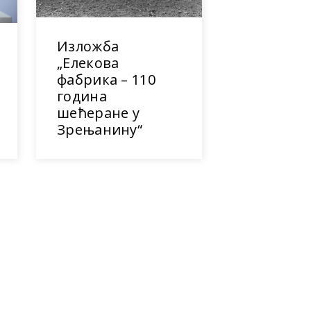
Изложба
„Елекова
фабрика – 110
година
шећеране у
Зрењанину“