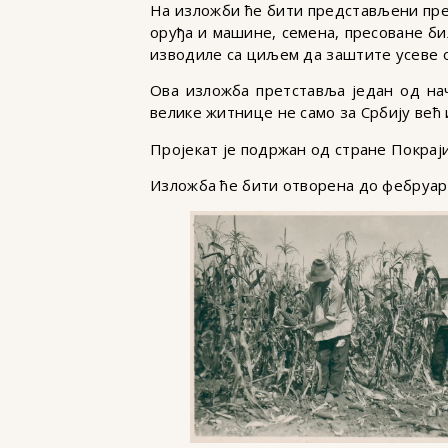
На изложби ће бити представљени пр
оруђа и машине, семена, пресоване би
изводиле са циљем да заштите усеве о
Ова изложба претставља један од нач
велике житнице не само за Србију већ 
Пројекат је подржан од стране Покраји
Изложба ће бити отворена до фебруара