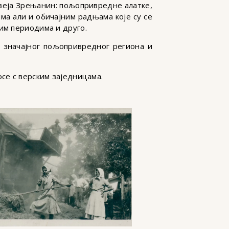
еја Зрењанин: пољопривредне алатке,
ма али и обичајним радњама које су се
им периодима и друго.
о значајног пољопривредног региона и
осе с верским заједницама.