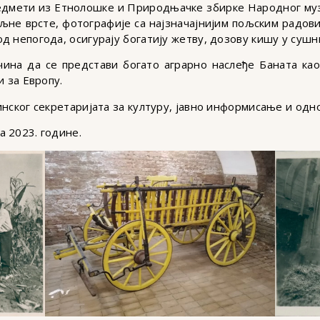
едмети из Етнолошке и Природњачке збирке Народног муз
љне врсте, фотографије са најзначајнијим пољским радови
д непогода, осигурају богатију жетву, дозову кишу у сушн
ина да се представи богато аграрно наслеђе Баната ка
и за Европу.
нског секретаријата за културу, јавно информисање и одн
 2023. године.