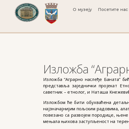
О музеју
Посетите нас
Изложба “Аграр
Изложба “Аграрно наслеђе Баната” бић
представља заједнички пројекат Етн
саветник – етнолог, и Наташа Кнежевић
Изложбом ће бити обухваћена детаљна
најзначајнијим пољским радовима, алат
повезано са развојем породице, њене 
мењала њихова заступљеност на тере