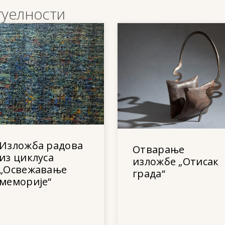
туелности
Изложба радова
Отварање
из циклуса
изложбе „Отисак
„Освежавање
града“
меморије“