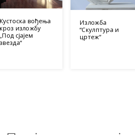
Кустоска вођења
Изложба
кроз изложбу
“Скулптура и
„Под сјајем
цртеж”
звезда“