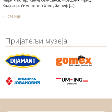
Мари Леклер, Камиј Сен-Санса, Фридрих Фриц
Крајслер, Симеон тен Холт, Жозеф […]
←
старији
Пријатељи музеја