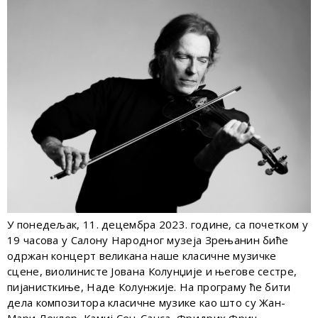
У понедељак, 11. децембра 2023. године, са почетком у
19 часова у Салону Народног музеја Зрењанин биће
одржан концерт великана наше класичне музичке
сцене, виолинисте Јована Колунџије и његове сестре,
пијанисткиње, Наде Колунжије. На програму ће бити
дела композитора класичне музике као што су Жан-