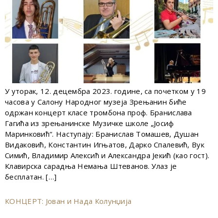
У уторак, 12. децембра 2023. године, са почетком у 19
часова у Салону Народног музеја Зрењанин биће
одржан концерт класе тромбона проф. Бранислава
Гагића из зрењанинске Музичке школе „Јосиф
Маринковић“. Наступају: Бранислав Томашев, Душан
Видаковић, Константин Игњатов, Дарко Спалевић, Вук
Симић, Владимир Алексић и Александра Јекић (као гост).
Клавирска сарадња Немања Штеванов. Улаз је
бесплатан. […]
КОНЦЕРТ: Јован и Нада Колунџија