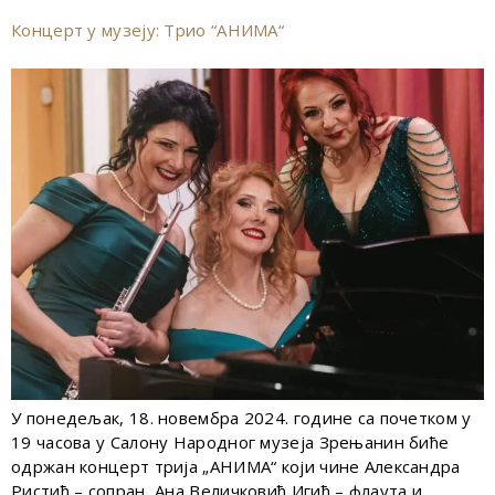
Концерт у музеју: Трио “АНИМА“
У понедељак, 18. новембра 2024. године са почетком у
19 часова у Салону Народног музеја Зрењанин биће
одржан концерт трија „АНИМА“ који чине Александра
Ристић – сопран, Ана Величковић Игић – флаута и