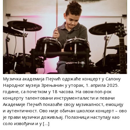
Музичка академија Пејчић одржаће концерт у Салону
Народног музеја Зрењанин у уторак, 1. априла 2025.
године, са почетком у 18 часова. На овом поп-рок
концерту талентовани инструменталисти и певачи
Академије Пејчић показаће своју музикалност, емоцију
и аутентичност. Ово није обичан школски концерт – ово
је прави музички доживљај. Полазници наступају као
соло извођачи и у […]