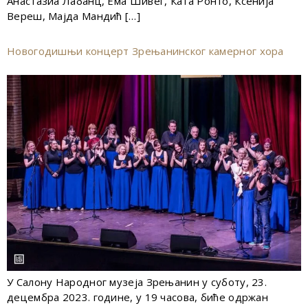
Анастазиа Лабанц, Ема Шивег, Ката Ронто, Ксенија
Вереш, Мајда Мандић […]
Новогодишњи концерт Зрењанинског камерног хора
У Салону Народног музеја Зрењанин у суботу, 23.
децембра 2023. године, у 19 часова, биће одржан