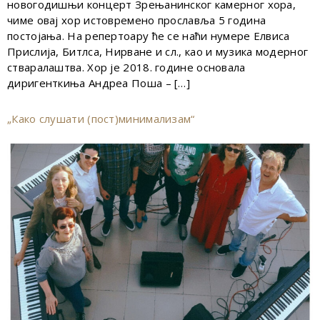
новогодишњи концерт Зрењанинског камерног хора,
чиме овај хор истовремено прославља 5 година
постојања. На репертоару ће се наћи нумере Елвиса
Прислија, Битлса, Нирване и сл., као и музика модерног
стваралаштва. Хор је 2018. године основала
диригенткиња Андреа Поша – […]
„Како слушати (пост)минимализам“