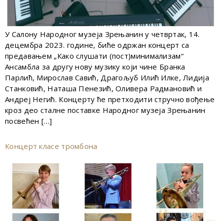
У Салону Народног музеја Зрењанин у четвртак, 14.
децембра 2023. године, биће одржан концерт са
предавањем „Како слушати (пост)минимализам“
Ансамбла за другу нову музику који чине Бранка
Парлић, Мирослав Савић, Драгољуб Илић Илке, Лидија
Станковић, Наташа Пенезић, Оливера Радмановић и
Андреј Негић. Концерту ће претходити стручно вођење
кроз део сталне поставке Народног музеја Зрењанин
посвећен […]
Концерт класе тромбона