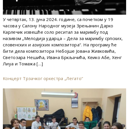
У четвртак, 13. јуна 2024. године, са почетком у 19
часова у Салону Народног музеја Зрењанин Дарко
Карлечик извешће соло реситал за маримбу под
називом „Мелодија ударца – Дела за маримбу српских,
словенских и азијских композитора“. На програму ће
бити дела композитора Небојше Јована Живковића,
Светозара Нешића, Ивана Бркљачића, Кеико Абе, Хенг
Лиуа и Томажа […]
Концерт Трзачког оркестра „Легато“