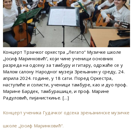
Концерт Трзачког оркестра „Легато“ Музичке школе
„Јосиф Маринковић“, који чине ученици основних
разреда на одсеку за тамбуру и гитару, одржаће се у
Малом салону Народног музеја Зрењанин у среду, 24.
априла 2024. године, у 18 сати. Поред Оркестра,
наступиће и солисти, ученици тамбуре, као и дуо проф.
Марине Бардек, тамбурашице, и проф. Марине
Радуловић, пијанисткиње. […]
Концерт ученика Гудачког одсека зрењанинске музичке
школе „Јосиф Маринковић“.