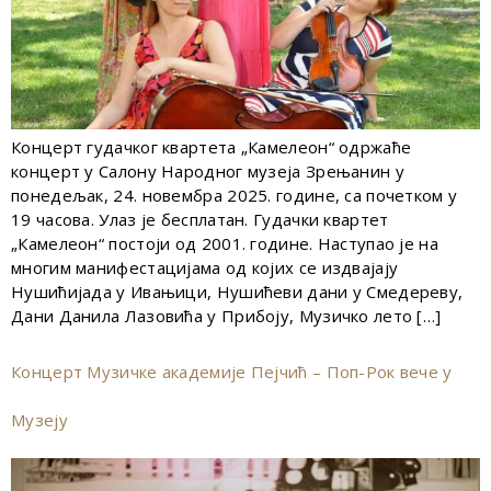
Концерт гудачког квартета „Камелеон“ одржаће
концерт у Салону Народног музеја Зрењанин у
понедељак, 24. новембра 2025. године, са почетком у
19 часова. Улаз је бесплатан. Гудачки квартет
„Камелеон“ постоји од 2001. године. Наступао је на
многим манифестацијама од којих се издвајају
Нушићијада у Ивањици, Нушићеви дани у Смедереву,
Дани Данила Лазовића у Прибоју, Музичко лето […]
Концерт Музичке академије Пејчић – Поп-Рок вече у
Музеју