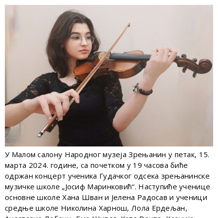
У Малом салону Народног музеја Зрењанин у петак, 15.
марта 2024. године, са почетком у 19 часова биће
одржан концерт ученика Гудачког одсека зрењанинске
музичке школе „Јосиф Маринковић“. Наступиће ученице
основне школе Хана Шван и Јелена Радосав и ученици
средње школе Николина Харнош, Лола Ердељан,