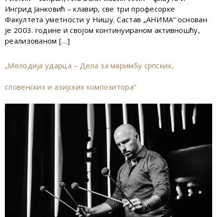
Ингрид Јанковић – клавир, све три професорке
Факултета уметности у Нишу. Састав „АНИМА“ основан
је 2003. године и својом континуираном активношћу,
реализованом […]
„Мелодија ударца – Дела за маримбу српских,
словенских и азијских композитора“