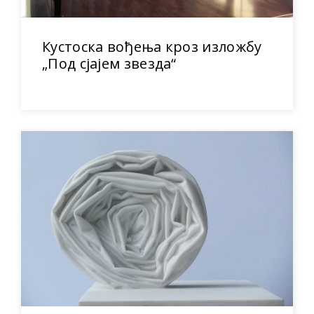
Кустоска вођења кроз изложбу
„Под сјајем звезда“