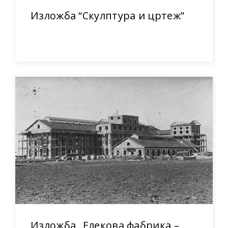
Изложба “Скулптура и цртеж”
Изложба „Елекова фабрика –