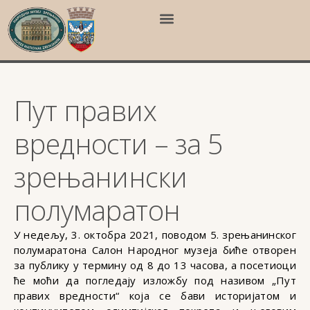
Пут правих
вредности – за 5
зрењанински
полумаратон
У недељу, 3. октобра 2021, поводом 5. зрењанинског
полумаратона Салон Народног музеја биће отворен
за публику у термину од 8 до 13 часова, а посетиоци
ће моћи да погледају изложбу под називом „Пут
правих вредности“ која се бави историјатом и