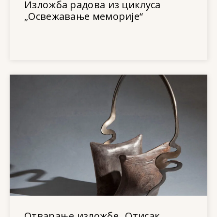
Изложба радова из циклуса
„Освежавање меморије“
Отварање изложбе „Отисак