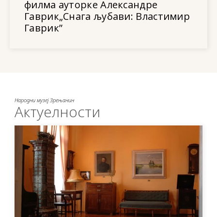
филма ауторке Александре
Гаврик„Снага љубави: Властимир
Гаврик”
Народни музеј Зрењанин
Актуелности