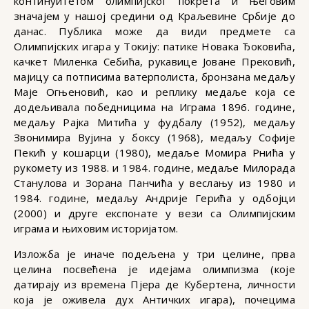
континуитетом олимпијског покрета и његовим
значајем у нашој средини од Краљевине Србије до
данас. Публика може да види предмете са
Олимпијских игара у Токију: патике Новака Ђоковића,
качкет Миленка Себића, рукавице Јоване Прековић,
мајицу са потписима ватерполиста, бронзана медаљу
Маје Огњеновић, као и реплику медаље која се
додељивала победницима на Играма 1896. године,
медаљу Рајка Митића у фудбалу (1952), медаљу
Звонимира Вујина у боксу (1968), медаљу Софије
Пекић у кошарци (1980), медаље Момира Рнића у
рукомету из 1988. и 1984. године, медаље Милорада
Станулова и Зорана Панчића у веслању из 1980 и
1984. године, медаљу Андрије Герића у одбојци
(2000) и друге експонате у вези са Олимпијским
играма и њиховим историјатом.
Изложба је иначе подељена у три целине, прва
целина посвећена је идејама олимпизма (које
датирају из времена Пјера де Кубертена, личности
која је оживела дух Античких игара), почецима