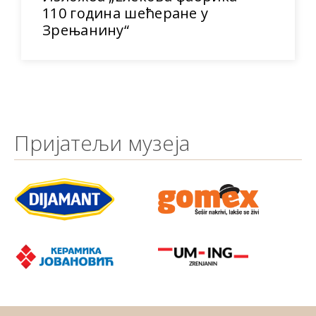
110 година шећеране у
Зрењанину“
Пријатељи музеја