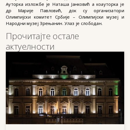
Ауторка изложбе је Наташа Јанковић а коауторка је
др Марије Павловић, док су организатори
Олимпијски комитет Србије – Олимпијски музеј и
Народни музеј Зрењанин. Улаз је слободан.
Прочитајте остале
актуелности