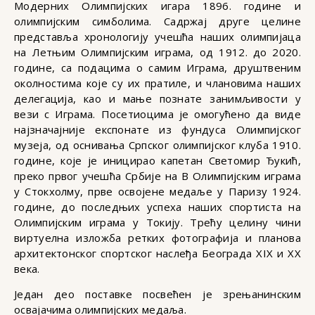
Модерних Олимпијских игара 1896. године и
олимпијским симболима. Садржај друге целине
представља хронологију учешћа наших олимпијаца
на Летњим Олимпијским играма, од 1912. до 2020.
године, са подацима о самим Играма, друштвеним
околностима које су их пратиле, и члановима наших
делегација, као и мање познате занимљивости у
вези с Играма. Посетиоцима је омогућено да виде
најзначајније експонате из фундуса Олимпијског
музеја, од оснивања Српског олимпијског клуба 1910.
године, које је иницирао капетан Светомир Ђукић,
преко првог учешћа Србије на В Олимпијским играма
у Стокхолму, прве освојене медаље у Паризу 1924.
године, до последњих успеха наших спортиста на
Олимпијским играма у Токију. Трећу целину чини
виртуелна изложба ретких фотографија и планова
архитектонског спортског наслеђа Београда XIX и XX
века.
Један део поставке посвећен је зрењанинским
освајачима олимпијских медаља.