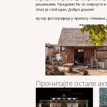
решењима. Предавач ће се осврнути и 
Улаз је слободан. Добро дошли!
Аутор фотографија у прилогу: Немања
Прочитајте остале ак