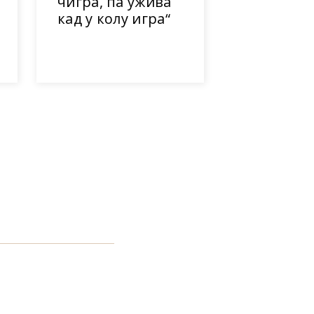
чигра, па ужива
кад у колу игра“