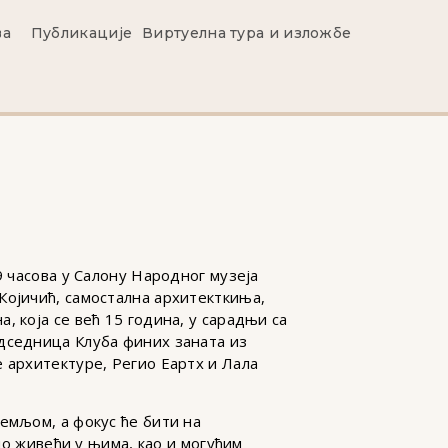
ва
Публикације
Виртуелна тура и изложбе
9 часова у Салону Народног музеја
Којичић, самостална архитекткиња,
 која се већ 15 година, у сарадњи са
едседница Клуба финих заната из
 архитектуре, Регио Еартх и Лала
емљом, а фокус ће бити на
мо живећи у њима, као и могућим