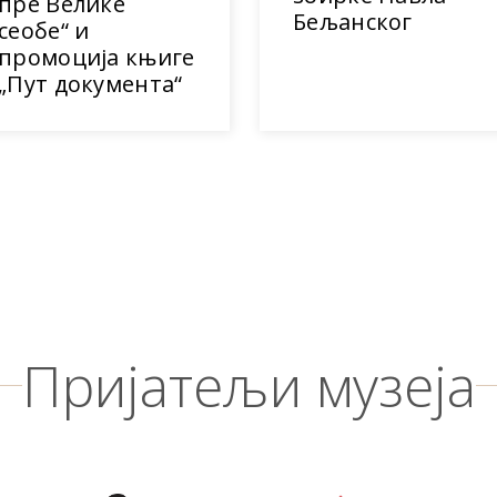
пре Велике
Бељанског
сеобе“ и
промоција књиге
„Пут документа“
Пријатељи музеја