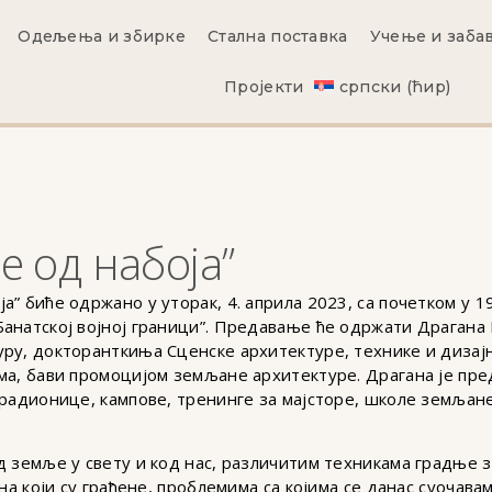
Одељења и збирке
Стална поставка
Учење и заба
Пројекти
српски (ћир)
 од набоја”
” биће одржано у уторак, 4. априла 2023, са почетком у 1
анатској војној граници”. Предавање ће одржати Драгана 
у, докторанткиња Сценске архитектуре, технике и дизајна,
ма, бави промоцијом земљане архитектуре. Драгана је пр
 радионице, кампове, тренинге за мајсторе, школе земљане
д земље у свету и код нас, различитим техникама градње з
 на који су грађене, проблемима са којима се данас суочава