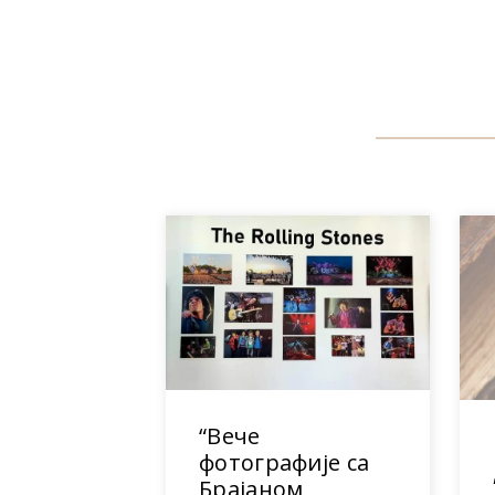
“Вече
фотографије са
Брајаном