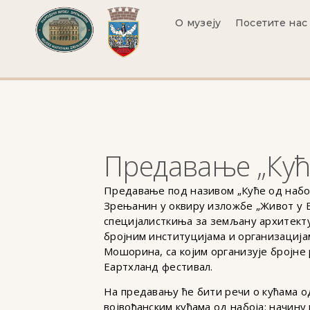
О музеју
Посетите нас
Предавање „Куће
Предавање под називом „Куће од набоја
Зрењанин у оквиру изложбе „Живот у Б
специјалисткиња за земљану архитектур
бројним институцијама и организација
Мошорина, са којим организује бројне
Еартхланд фестивал.
На предавању ће бити речи о кућама о
војвођанским кућама од набоја: начину