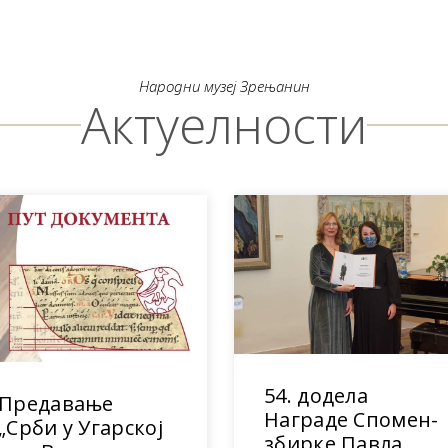
Народни музеј Зрењанин
Актуелности
54. додела
Предавање
Награде Спомен-
„Срби у Угарској
збирке Павла