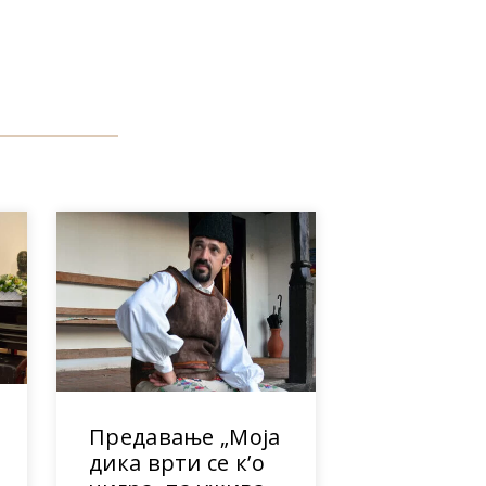
Предавање „Моја
дика врти се к’о