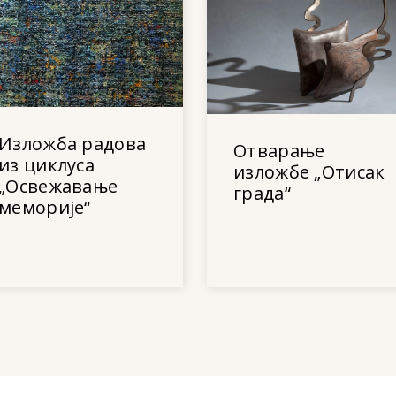
Изложба радова
Отварање
из циклуса
изложбе „Отисак
„Освежавање
града“
меморије“