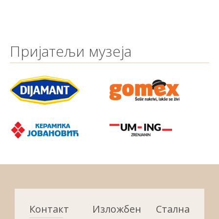
Пријатељи музеја
Контакт
Изложбени
Стална