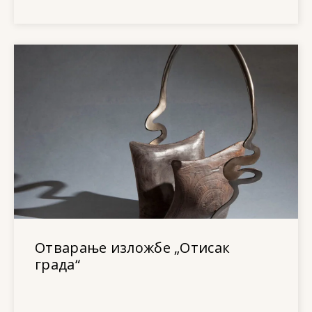
Отварање изложбе „Отисак
града“