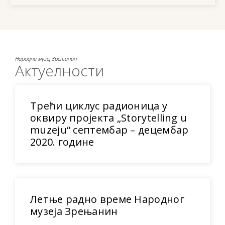
Народни музеј Зрењанин
Актуелности
Трећи циклус радионица у
оквиру пројекта „Storytelling u
muzeju“ септембар – децембар
2020. године
Летње радно време Народног
музеја Зрењанин