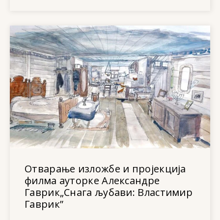
Отварање изложбе и пројекција
филма ауторке Александре
Гаврик„Снага љубави: Властимир
Гаврик”