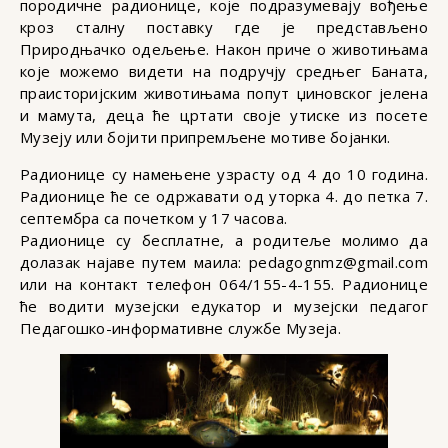
породичне радионице, које подразумевају вођење
кроз сталну поставку где је представљено
Природњачко одељење. Након приче о животињама
које можемо видети на подручју средњег Баната,
праисторијским животињама попут џиновског јелена
и мамута, деца ће цртати своје утиске из посете
Музеју или бојити припремљене мотиве бојанки.
Радионице су намењене узрасту од 4 до 10 година.
Радионице ће се одржавати од уторка 4. до петка 7.
септембра са почетком у 17 часова.
Радионице су бесплатне, а родитеље молимо да
долазак најаве путем маила: pedagognmz@gmail.com
или на контакт телефон 064/155-4-155. Радионице
ће водити музејски едукатор и музејски педагог
Педагошко-информативне службе Музеја.