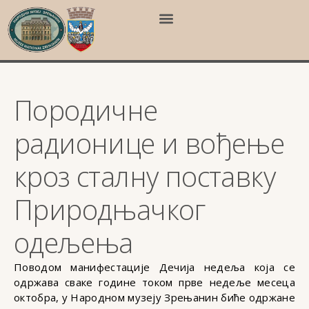
Породичне
радионице и вођење
кроз сталну поставку
Природњачког
одељења
Поводом манифестације Дечија недеља која се
одржава сваке године током прве недеље месеца
октобра, у Народном музеју Зрењанин биће одржане