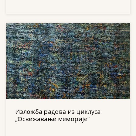
Изложба радова из циклуса
„Освежавање меморије“