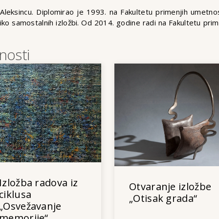
Aleksincu. Diplomirao je 1993. na Fakultetu primenjih umetnos
oliko samostalnih izložbi. Od 2014. godine radi na Fakultetu pr
nosti
Izložba radova iz
Otvaranje izložbe
ciklusa
„Otisak grada“
„Osvežavanje
memorije“