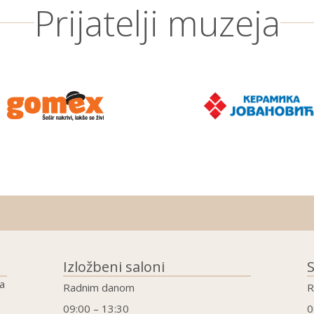
Prijatelji muzeja
Izložbeni saloni
S
a
Radnim danom
R
09:00 – 13:30
0