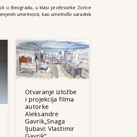
ti u Beogradu, u klasi profesorke Zorice
imenjenih umetnosti, kao umetnički saradnik
Otvaranje izložbe
i projekcija filma
autorke
Aleksandre
Gavrik„Snaga
ljubavi: Vlastimir
Gavrik”