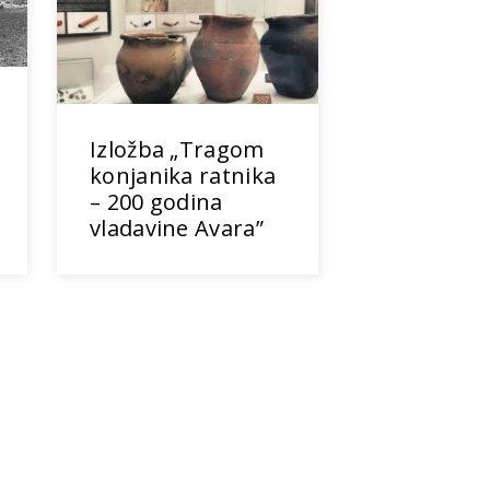
Izložba „Tragom
konjanika ratnika
– 200 godina
vladavine Avara”