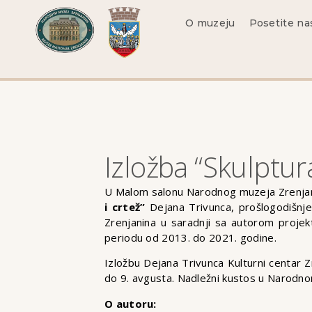
O muzeju
Posetite na
Izložba “Skulptura
U Malom salonu Narodnog muzeja Zrenjanin
i crtež”
Dejana Trivunca, prošlogodišnje
Zrenjanina u saradnji sa autorom projek
periodu od 2013. do 2021. godine.
Izložbu Dejana Trivunca Kulturni centar 
do 9. avgusta. Nadležni kustos u Narodno
O autoru: