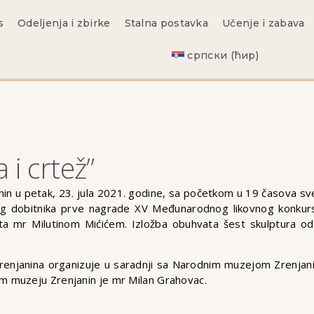
s
Odeljenja i zbirke
Stalna postavka
Učenje i zabava
српски (ћир)
 i crtež”
 u petak, 23. jula 2021. godine, sa početkom u 19 časova sve
g dobitnika prve nagrade XV Međunarodnog likovnog konkursa
ta mr Milutinom Mićićem. Izložba obuhvata šest skulptura od
Zrenjanina organizuje u saradnji sa Narodnim muzejom Zrenjan
m muzeju Zrenjanin je mr Milan Grahovac.