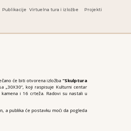
Publikacije
Virtuelna tura i izložbe
Projekti
čano će biti otvorena izložba
“Skulptura
 „30X30“, koji raspisuje Kulturni centar
 kamena i 16 crteža. Radovi su nastali u
in, a publika će postavku moći da pogleda