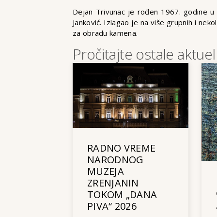
Dejan Trivunac je rođen 1967. godine u 
Janković. Izlagao je na više grupnih i nek
za obradu kamena.
Pročitajte ostale aktuel
RADNO VREME
NARODNOG
MUZEJA
ZRENJANIN
TOKOM „DANA
PIVA“ 2026