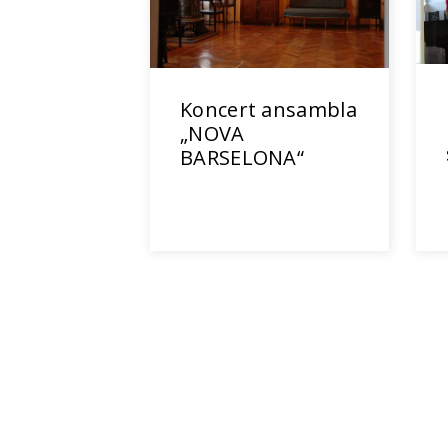
Koncert ansambla
„NOVA
BARSELONA“