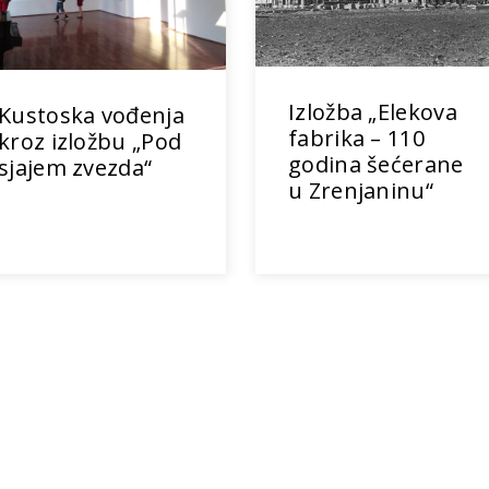
Izložba „Elekova
Kustoska vođenja
fabrika – 110
kroz izložbu „Pod
godina šećerane
sjajem zvezda“
u Zrenjaninu“