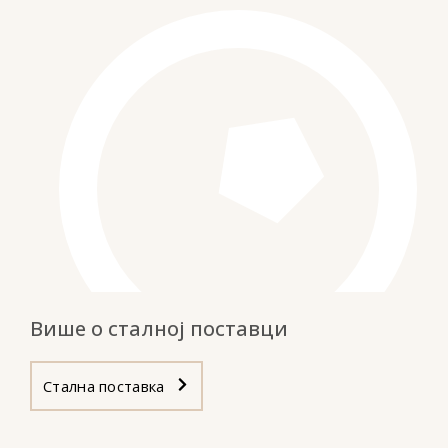
Више о сталној поставци
Стална поставка