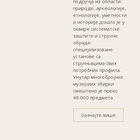
подручја из области
природе, археологије,
етнологије, уметности
и историје дошло је у
оквире систематске
заштите и стручне
обраде
специјализоване
установе са
стручњацима свих
потребних профила.
Унутар многобројних
музејских збирки
смештено је преко
49.000 предмета.
Сазнајте више