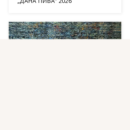
„ДАНА ПИВА“ 2026
Изложба радова из циклуса
„Освежавање меморије“