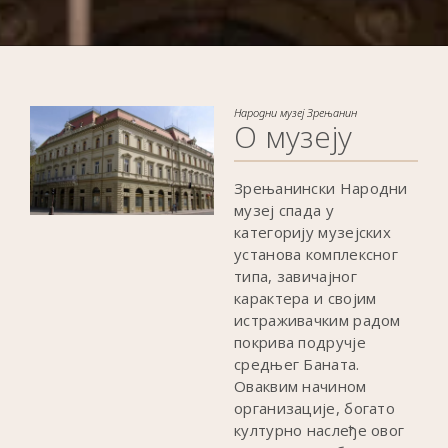
Народни музеј Зрењанин
О музеју
Зрењанински Народни
музеј спада у
категорију музејских
установа комплексног
типа, завичајног
карактера и својим
истраживачким радом
покрива подручје
средњег Баната.
Оваквим начином
организације, богато
културно наслеђе овог