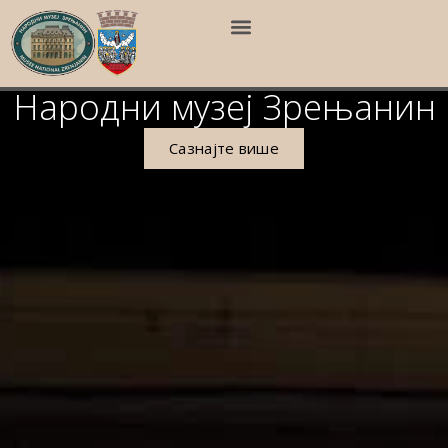
Народни музеј Зрењанин
Сазнајте више